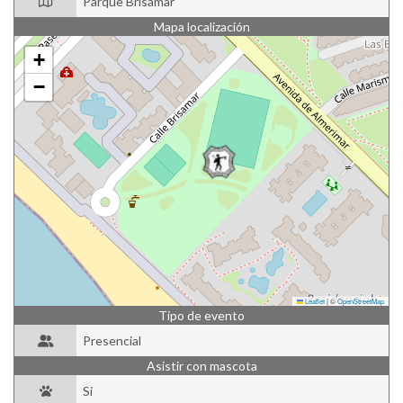
Parque Brisamar
Mapa localización
+
−
Leaflet
|
©
OpenStreetMap
Tipo de evento
Presencial
Asistir con mascota
Si