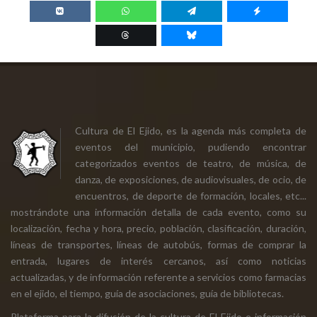
Cultura de El Ejido, es la agenda más completa de
eventos del municipio, pudiendo encontrar
categorizados eventos de teatro, de música, de
danza, de exposiciones, de audiovisuales, de ocio, de
encuentros, de deporte de formación, locales, etc...
mostrándote una información detalla de cada evento, como su
localización, fecha y hora, precio, población, clasificación, duración,
líneas de transportes, líneas de autobús, formas de comprar la
entrada, lugares de interés cercanos, así como noticias
actualizadas, y de información referente a servicios como farmacias
en el ejido, el tiempo, guía de asociaciones, guía de bibliotecas.
Plataforma para la difusión de la cultura de El Ejido e información