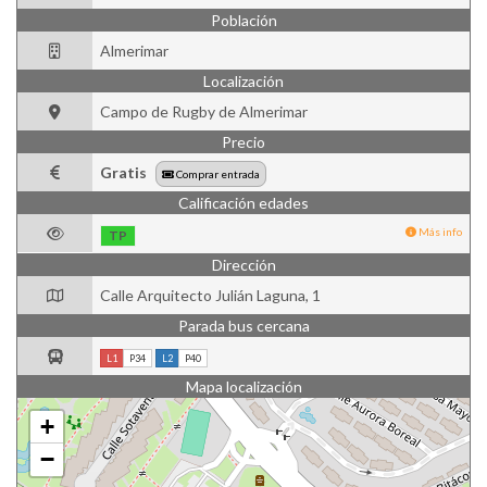
Población
Almerimar
Localización
Campo de Rugby de Almerimar
Precio
Gratis
Comprar entrada
Calificación edades
Más info
TP
Dirección
Calle Arquitecto Julián Laguna, 1
Parada bus cercana
L1
P34
L2
P40
Mapa localización
+
−