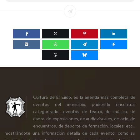
Cultura de El Ejido, es la agenda más completa de
eventos del municipio, pudiendo encontrar
categorizados eventos de teatro, de música, de
danza, de exposiciones, de audiovisuales, de ocio, de
encuentros, de deporte de formación, locales, etc...
mostrándote una información detalla de cada evento, como su