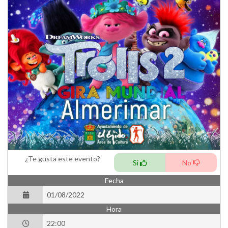
¿Te gusta este evento?
Si
No
Fecha
01/08/2022
Hora
22:00