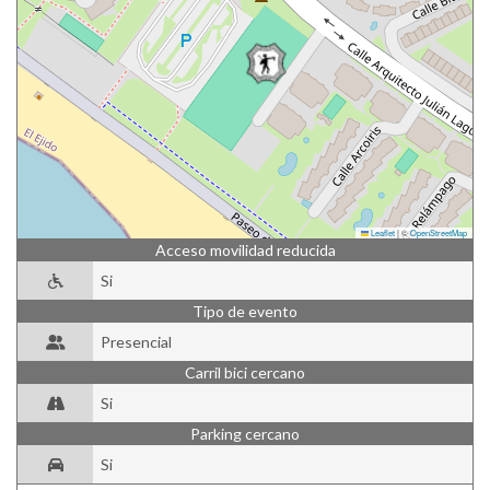
Leaflet
|
©
OpenStreetMap
Acceso movilidad reducida
Si
Tipo de evento
Presencial
Carril bici cercano
Si
Parking cercano
Si