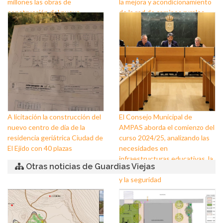
millones las obras de
la mejora y acondicionamiento
construcción del nuevo
de la red de caminos rurales
instituto de Almerimar en El
Ejido
A licitación la construcción del
El Consejo Municipal de
nuevo centro de día de la
AMPAS aborda el comienzo del
residencia geriátrica Ciudad de
curso 2024/25, analizando las
El Ejido con 40 plazas
necesidades en
infraestructuras educativas, la
Otras noticias de Guardias Viejas
puesta a punto de los centros
y la seguridad