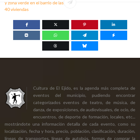
y zona verde en el barrio de las
40 viviendas
Cultura de El Ejido, es la agenda más completa de
eventos del municipio, pudiendo encontrar
categorizados eventos de teatro, de música, de
danza, de exposiciones, de audiovisuales, de ocio, de
encuentros, de deporte de formación, locales, etc...
mostrándote una información detalla de cada evento, como su
localización, fecha y hora, precio, población, clasificación, duración,
líneas de transportes, líneas de autobús, formas de comprar la