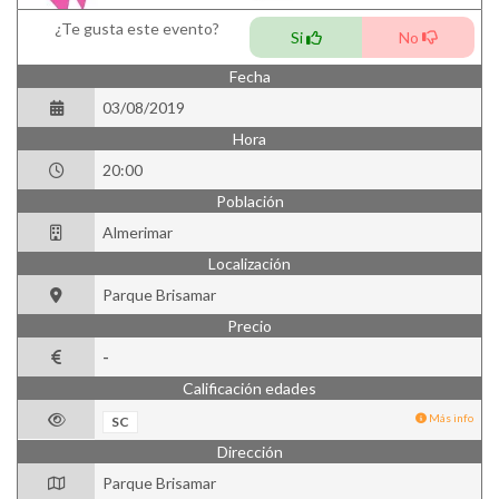
¿Te gusta este evento?
Si
No
Fecha
03/08/2019
Hora
20:00
Población
Almerimar
Localización
Parque Brisamar
Precio
-
Calificación edades
Más info
SC
Dirección
Parque Brisamar