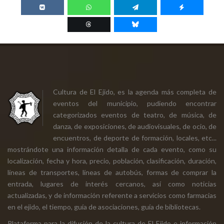
Cultura de El Ejido, es la agenda más completa de
eventos del municipio, pudiendo encontrar
categorizados eventos de teatro, de música, de
danza, de exposiciones, de audiovisuales, de ocio, de
encuentros, de deporte de formación, locales, etc...
mostrándote una información detalla de cada evento, como su
localización, fecha y hora, precio, población, clasificación, duración,
líneas de transportes, líneas de autobús, formas de comprar la
entrada, lugares de interés cercanos, así como noticias
actualizadas, y de información referente a servicios como farmacias
en el ejido, el tiempo, guía de asociaciones, guía de bibliotecas.
Plataforma para la difusión de la cultura de El Ejido e información