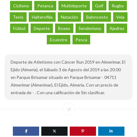
Ciclismo
Petanca
Multideporte
Golf
Rugby
Tenis
Halterofilia
Natación
Baloncesto
Vela
Fútbol
Deporte
Boxeo
Senderismo
Ajedrez
Ecuestre
Pesca
Deporte de Atletismo con Cáncer Run 2019 en Almerimar, El
Ejido (Almería), el Sábado 3 de Agosto del 2019 a las 20:00
en Parque Brisamar situado en Parque Brisamar - 04711
Almerimar (Almerimar), El Ejido, Almería. Con un precio de
entrada de - . Con una calificación de Sin clasificar.