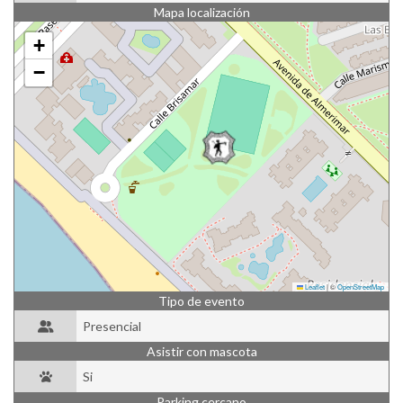
Mapa localización
+
−
Leaflet
|
©
OpenStreetMap
Tipo de evento
Presencial
Asistir con mascota
Si
Parking cercano