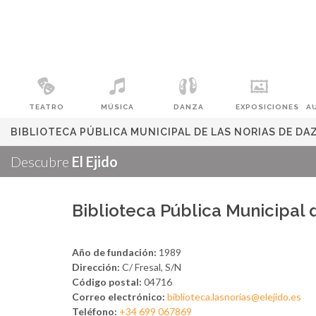
TEATRO
MÚSICA
DANZA
EXPOSICIONES
A
BIBLIOTECA PÚBLICA MUNICIPAL DE LAS NORIAS DE DA
Descubre
El Ejido
Biblioteca Pública Municipal 
Año de fundación:
1989
Dirección:
C/ Fresal, S/N
Código postal:
04716
Correo electrónico:
biblioteca.lasnorias@elejido.es
Teléfono:
+34 699 067869