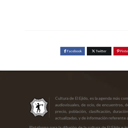
Facebook
Twitter
Pinte
Cultura de El Ejido, es la agenda más co
audiovisuales, de ocio, de encuentros, d
precio, población, clasificación, durac
actualizadas, y de información referente a
Plataforma para la difusión de la cultura de El Ejido e