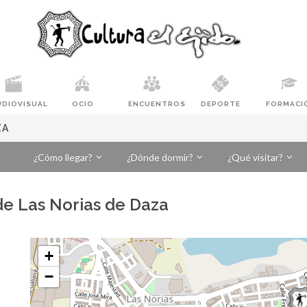
UDIOVISUAL
OCIO
ENCUENTROS
DEPORTE
FORMACI
ZA
¿Cómo llegar?
¿Dónde dormir?
¿Qué visitar?
de Las Norias de Daza
+
−