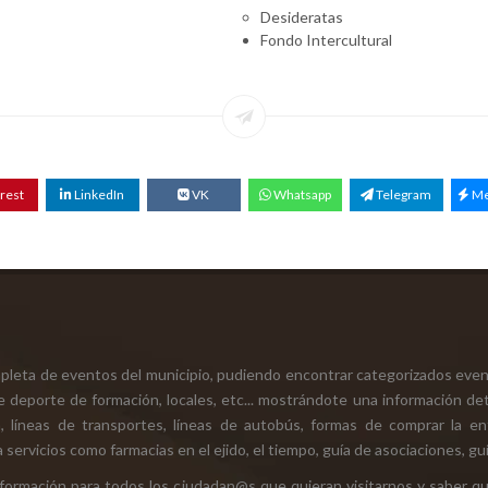
Desideratas
Fondo Intercultural
rest
LinkedIn
VK
Whatsapp
Telegram
Me
mpleta de eventos del municipio, pudiendo encontrar categorizados even
e deporte de formación, locales, etc... mostrándote una información det
ión, líneas de transportes, líneas de autobús, formas de comprar la e
 servicios como farmacias en el ejido, el tiempo, guía de asociaciones, guí
 información para todos los ciudadan@s que quieran visitarnos y saber q