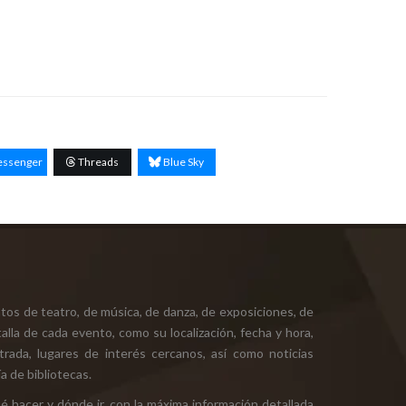
ssenger
Threads
Blue Sky
tos de teatro, de música, de danza, de exposiciones, de
alla de cada evento, como su localización, fecha y hora,
ntrada, lugares de interés cercanos, así como noticias
a de bibliotecas.
ué hacer y dónde ir, con la máxima información detallada