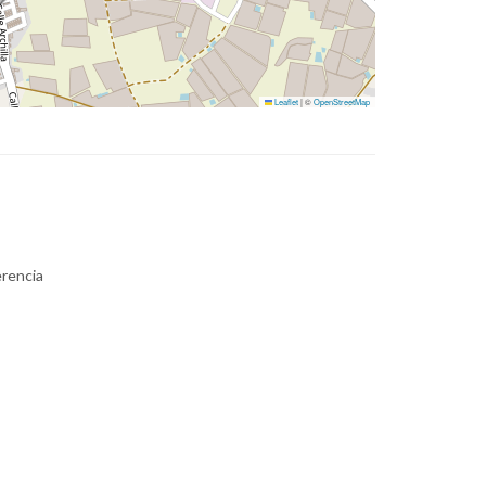
Leaflet
|
©
OpenStreetMap
erencia