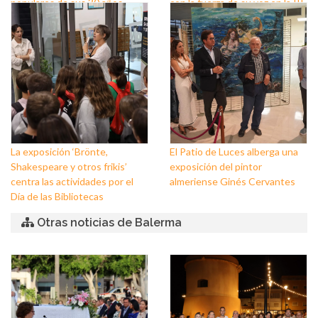
populares de sus 30 años
con la fuerza de su voz en la III
sobre los escenarios
Semana del Flamenco
La exposición ‘Brönte,
El Patio de Luces alberga una
Shakespeare y otros frikis’
exposición del pintor
centra las actividades por el
almeriense Ginés Cervantes
Día de las Bibliotecas
Otras noticias de Balerma