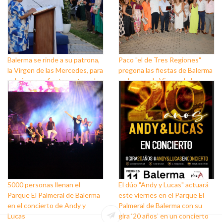
Balerma se rinde a su patrona,
Paco "el de Tres Regiones"
la Virgen de las Mercedes, para
pregona las fiestas de Balerma
culminar sus fiestas patronales
en honor a la Virgen de las
Mercedes
5000 personas llenan el
El dúo "Andy y Lucas" actuará
Parque El Palmeral de Balerma
este viernes en el Parque El
en el concierto de Andy y
Palmeral de Balerma con su
Lucas
gira ‘20 años’ en un concierto