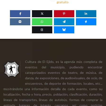
gratuito
Cultura de El Ejido, es la agenda más completa de
eventos del municipio, pudiendo encontrar
categorizados eventos de teatro, de música, de
danza, de exposiciones, de audiovisuales, de ocio, de
encuentros, de deporte de formación, locales, etc...
mostrándote una información detalla de cada evento, como su
localización, fecha y hora, precio, población, clasificación, duración,
líneas de transportes, líneas de autobús, formas de comprar la
entrada, lugares de interés cercanos, así como noticias