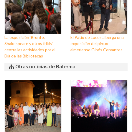
La exposición ‘Brönte,
El Patio de Luces alberga una
Shakespeare y otros frikis’
exposición del pintor
centra las actividades por el
almeriense Ginés Cervantes
Día de las Bibliotecas
Otras noticias de Balerma