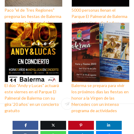
Paco "el de Tres Regiones"
5000 personas llenan el
pregona las fiestas de Balerma
Parque El Palmeral de Balerma
en honor a la Virgen de las
en el concierto de Andy y
Mercedes
Lucas
El dúo "Andy y Lucas" actuará
Balerma se prepara para vivir
este viernes en el Parque El
los próximos días las fiestas en
Palmeral de Balerma con su
honor a la Virgen de las
gira ‘20 años’ en un concierto
Mercedes con un intenso
gratuito
programa de actividades