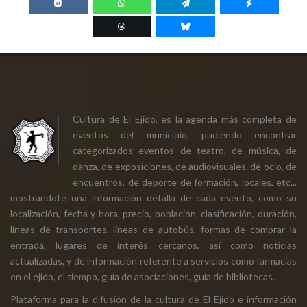
Cultura de El Ejido, es la agenda más completa de
eventos del municipio, pudiendo encontrar
categorizados eventos de teatro, de música, de
danza, de exposiciones, de audiovisuales, de ocio, de
encuentros, de deporte de formación, locales, etc...
mostrándote una información detalla de cada evento, como su
localización, fecha y hora, precio, población, clasificación, duración,
líneas de transportes, líneas de autobús, formas de comprar la
entrada, lugares de interés cercanos, así como noticias
actualizadas, y de información referente a servicios como farmacias
en el ejido, el tiempo, guía de asociaciones, guía de bibliotecas.
Plataforma para la difusión de la cultura de El Ejido e información