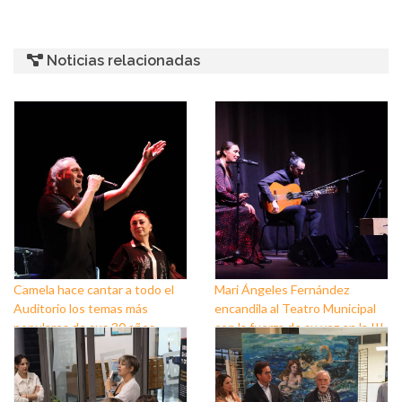
Noticias relacionadas
Camela hace cantar a todo el
Mari Ángeles Fernández
Auditorio los temas más
encandila al Teatro Municipal
populares de sus 30 años
con la fuerza de su voz en la III
sobre los escenarios
Semana del Flamenco