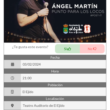
¿Te gusta este evento?
Si
No
Fecha
03/02/2024
Hora
21:00
Población
El Ejido
Localización
Teatro Auditorio de El Ejido