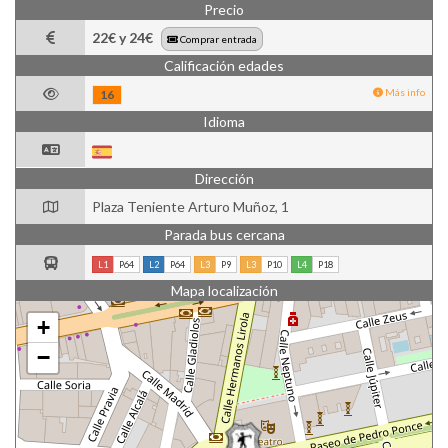
Precio
22€ y 24€
Comprar entrada
Calificación edades
Más info
16
Idioma
Dirección
Plaza Teniente Arturo Muñoz, 1
Parada bus cercana
L1
P64
L2
P64
L3
P9
L3
P10
L4
P18
Mapa localización
+
−