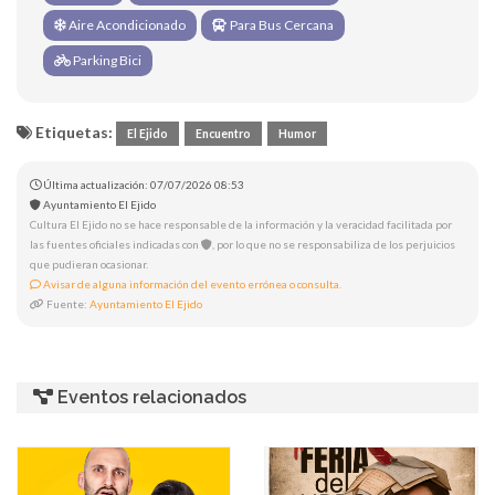
Aire Acondicionado
Para Bus Cercana
Parking Bici
Etiquetas:
El Ejido
Encuentro
Humor
Última actualización: 07/07/2026 08:53
Ayuntamiento El Ejido
Cultura El Ejido no se hace responsable de la información y la veracidad facilitada por
las fuentes oficiales indicadas con
, por lo que no se responsabiliza de los perjuicios
que pudieran ocasionar.
Avisar de alguna información del evento errónea o consulta.
Fuente:
Ayuntamiento El Ejido
Eventos relacionados