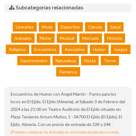
Subcategorías relacionadas
Literarios
Moda
Deportivo
Ciencia
Salud
Animales
Motor
Musical
Mercado
Historia
Religioso
Encuentros
Asociativo
Humor
Juegos
Gastronómico
Naturaleza
Fiesta
Terror
Flamenco
Encuentros de Humor con Ángel Martín - Punto para los
locos en El Ejido, El Ejido (Almería), el Sábado 3 de Febrero del
2024 a las 21:00 en Teatro Auditorio de El Ejido situado en
Plaza Teniente Arturo Muñoz, 1 - 04700 El Ejido (El Ejido), El
Ejido, Almería. Con un precio de entrada de 22€ y 24€ .
(Puedes comprar tu entrada en entradasatualcance.com)
.