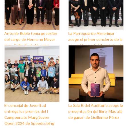
Antonio Rubio toma posesión
La Parroquia de Almerimar
del cargo de Hermano Mayor
acoge el primer concierto de la
de la Cofradía de Nuestro
nueva Orquesta Filarmónica de
Padre Jesús Nazareno y
El Ejido
Nuestra Señora de los Dolores
de Balerma
El concejal de Juventud
La Sala B del Auditorio acoge la
entrega los premios del I
presentación del libro ‘Más allá
Campeonato MurgiJoven
de ganar’ de Guillermo Pérez
Open 2024 de Speedcubing