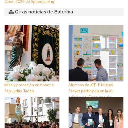
Open 2024 de Speedcubing
Otras noticias de Balerma
Misa y procesión en honor a
Alumnos del CEIP Miguel
San Judas Tadeo
Servet participan en la XI
edición del Concurso de
dibujos ‘Balerma y la Mar’ que
pone en valor las tradiciones
del núcleo