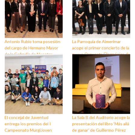
Antonio Rubio toma posesión
La Parroquia de Almerimar
del cargo de Hermano Mayor
acoge el primer concierto de la
de la Cofradía de Nuestro
nueva Orquesta Filarmónica de
Padre Jesús Nazareno y
El Ejido
Nuestra Señora de los Dolores
de Balerma
El concejal de Juventud
La Sala B del Auditorio acoge la
entrega los premios del I
presentación del libro ‘Más allá
Campeonato MurgiJoven
de ganar’ de Guillermo Pérez