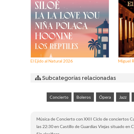
El Ejido al Natural 2026
Miguel Rí
Subcategorías relacionadas
Concierto
Boleros
Ópera
Jazz
Música de Concierto con XXII Ciclo de conciertos Cast
las 22:30 en Castillo de Guardias Viejas situado en Ca
Sin clasificar.