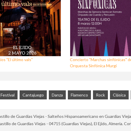
os "El último vals"
Concierto "Marchas sinfónicas" de
Orquesta Sinfónica Murgi
Festival
Cantajuego
Danza
Flamenco
Rock
Clásica
illo de Guardias Viejas - Salteños Hispanoamericano en Guardias Viejas, 
stillo de Guardias Viejas - 04715 (Guardias Viejas), El Ejido, Almería. Co