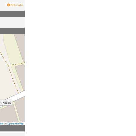
Más info
flet
|
©
OpenStreetMap