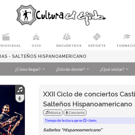
UDIOVISUAL
OCIO
ENCUENTROS
DEPORTE
FORMACI
EJAS - SALTEÑOS HISPANOAMERICANO
¿Cómo llegar?
¿Dónde dormir?
¿Qué visitar?
XXII Ciclo de conciertos Casti
Salteños Hispanoamericano
Música
Concierto
Tiempo de lectura aprox
<1min.
Salteños “Hispanoamericano”