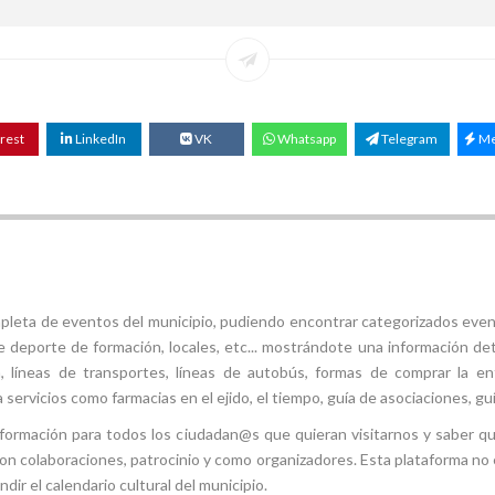
rest
LinkedIn
VK
Whatsapp
Telegram
Me
mpleta de eventos del municipio, pudiendo encontrar categorizados even
e deporte de formación, locales, etc... mostrándote una información det
ión, líneas de transportes, líneas de autobús, formas de comprar la e
 servicios como farmacias en el ejido, el tiempo, guía de asociaciones, guí
 información para todos los ciudadan@s que quieran visitarnos y saber q
con colaboraciones, patrocinio y como organizadores. Esta plataforma no 
ir el calendario cultural del municipio.