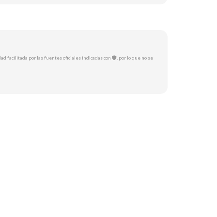
ad facilitada por las fuentes oficiales indicadas con
, por lo que no se