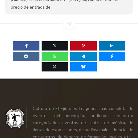
precio de entrada de
Cultura de El Ejido, es la agenda más completa de
eventos del municipio, pudiendo encontrar
categorizados eventos de teatro, de música, de
danza, de exposiciones, de audiovisuales, de ocio, de
encuentros, de deporte de formación, locales, etc...