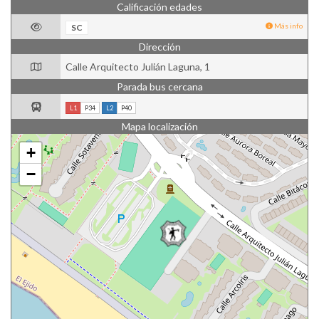
Calificación edades
Más info
SC
Dirección
Calle Arquitecto Julián Laguna, 1
Parada bus cercana
L1
P34
L2
P40
Mapa localización
+
−