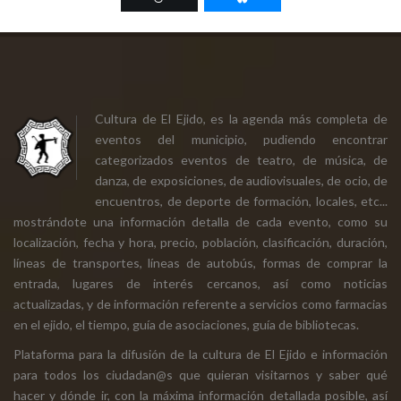
Cultura de El Ejido, es la agenda más completa de
eventos del municipio, pudiendo encontrar
categorizados eventos de teatro, de música, de
danza, de exposiciones, de audiovisuales, de ocio, de
encuentros, de deporte de formación, locales, etc...
mostrándote una información detalla de cada evento, como su
localización, fecha y hora, precio, población, clasificación, duración,
líneas de transportes, líneas de autobús, formas de comprar la
entrada, lugares de interés cercanos, así como noticias
actualizadas, y de información referente a servicios como farmacias
en el ejido, el tiempo, guía de asociaciones, guía de bibliotecas.
Plataforma para la difusión de la cultura de El Ejido e información
para todos los ciudadan@s que quieran visitarnos y saber qué
hacer y dónde ir, con la máxima información detallada posible, así