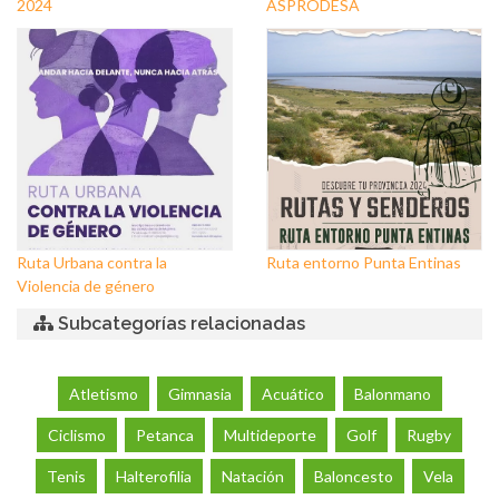
2024
ASPRODESA
Ruta Urbana contra la
Ruta entorno Punta Entinas
Violencia de género
Subcategorías relacionadas
Atletismo
Gimnasia
Acuático
Balonmano
Ciclismo
Petanca
Multideporte
Golf
Rugby
Tenis
Halterofilia
Natación
Baloncesto
Vela