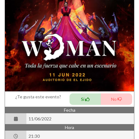
¿Te gusta este evento?
Si
No
Fecha
11/06/2022
Hora
21:30