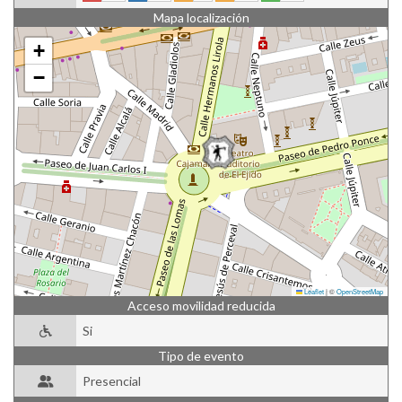
Mapa localización
+
−
Leaflet
|
©
OpenStreetMap
Acceso movilidad reducida
Si
Tipo de evento
Presencial