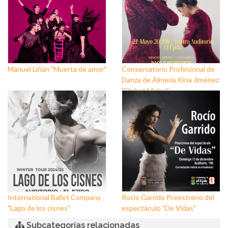
Manuel Liñán "Muerta de amor"
Conservatorio Profesional de
Danza de Almería Kina Jiménez
"Stabat Mater"
International Ballet Company
Rocío Garrido Preestreno del
"Lago de los cisnes"
espectáculo "De Vidas"
Subcategorías relacionadas