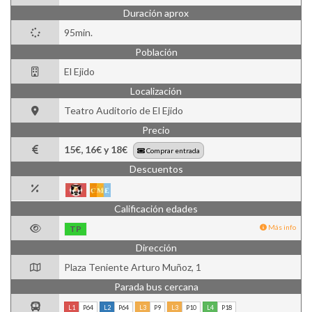
Duración aprox
95min.
Población
El Ejido
Localización
Teatro Auditorio de El Ejido
Precio
15€, 16€ y 18€
Comprar entrada
Descuentos
Calificación edades
Más info
TP
Dirección
Plaza Teniente Arturo Muñoz, 1
Parada bus cercana
L1
P64
L2
P64
L3
P9
L3
P10
L4
P18