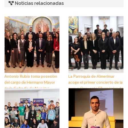
Noticias relacionadas
Antonio Rubio toma posesión
La Parroquia de Almerimar
del cargo de Hermano Mayor
acoge el primer concierto de la
de la Cofradía de Nuestro
nueva Orquesta Filarmónica de
Padre Jesús Nazareno y
El Ejido
Nuestra Señora de los Dolores
de Balerma