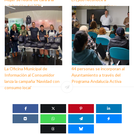
celebración del 25N
asociaciones, usuarios y
personas que trabajan a favor
de este colectivo
La Oficina Municipal de
44 personas se incorporan al
Información al Consumidor
Ayuntamiento a través del
lanza la campaña ‘Navidad con
Programa Andalucía Activa
consumo local’