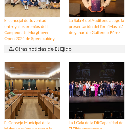
El concejal de Juventud
La Sala B del Auditorio acoge la
entrega los premios del I
presentación del libro ‘Más allá
Campeonato MurgiJoven
de ganar’ de Guillermo Pérez
Open 2024 de Speedcubing
Otras noticias de El Ejido
El Consejo Municipal de la
La I Gala de la DifCapacidad de
Mujer se reúne de cara a la
El Ejido reconoce a