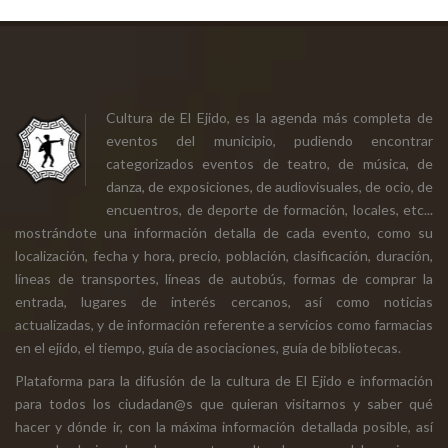
Cultura de El Ejido, es la agenda más completa de
eventos del municipio, pudiendo encontrar
categorizados eventos de teatro, de música, de
danza, de exposiciones, de audiovisuales, de ocio, de
encuentros, de deporte de formación, locales, etc...
mostrándote una información detalla de cada evento, como su
localización, fecha y hora, precio, población, clasificación, duración,
líneas de transportes, líneas de autobús, formas de comprar la
entrada, lugares de interés cercanos, así como noticias
actualizadas, y de información referente a servicios como farmacias
en el ejido, el tiempo, guía de asociaciones, guía de bibliotecas.
Plataforma para la difusión de la cultura de El Ejido e información
para todos los ciudadan@s que quieran visitarnos y saber qué
hacer y dónde ir, con la máxima información detallada posible, así