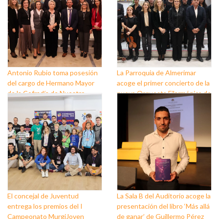
Antonio Rubio toma posesión
La Parroquia de Almerimar
del cargo de Hermano Mayor
acoge el primer concierto de la
de la Cofradía de Nuestro
nueva Orquesta Filarmónica de
Padre Jesús Nazareno y
El Ejido
Nuestra Señora de los Dolores
de Balerma
El concejal de Juventud
La Sala B del Auditorio acoge la
entrega los premios del I
presentación del libro ‘Más allá
Campeonato MurgiJoven
de ganar’ de Guillermo Pérez