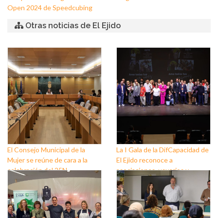
Open 2024 de Speedcubing
Otras noticias de El Ejido
El Consejo Municipal de la
La I Gala de la DifCapacidad de
Mujer se reúne de cara a la
El Ejido reconoce a
celebración del 25N
asociaciones, usuarios y
personas que trabajan a favor
de este colectivo