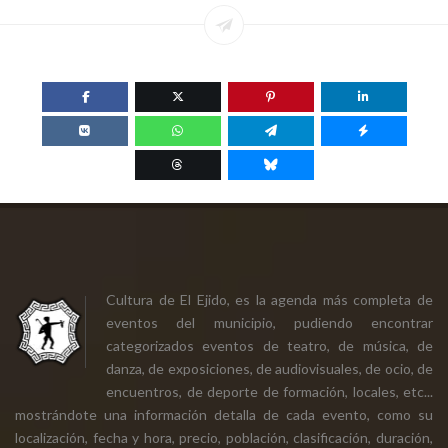
Cultura de El Ejido, es la agenda más completa de
eventos del municipio, pudiendo encontrar
categorizados eventos de teatro, de música, de
danza, de exposiciones, de audiovisuales, de ocio, de
encuentros, de deporte de formación, locales, etc...
mostrándote una información detalla de cada evento, como su
localización, fecha y hora, precio, población, clasificación, duración,