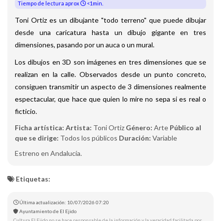
Tiempo de lectura aprox
<1min.
Toni Ortiz es un dibujante "todo terreno" que puede dibujar
desde una caricatura hasta un dibujo gigante en tres
dimensiones, pasando por un auca o un mural.
Los dibujos en 3D son imágenes en tres dimensiones que se
realizan en la calle. Observados desde un punto concreto,
consiguen transmitir un aspecto de 3 dimensiones realmente
espectacular, que hace que quien lo mire no sepa si es real o
ficticio.
Ficha artística:
Artista:
Toni Ortiz
Género:
Arte
Público al
que se dirige:
Todos los públicos
Duración:
Variable
Estreno en Andalucía.
Etiquetas:
Última actualización: 10/07/2026 07:20
Ayuntamiento de El Ejido
Cultura El Ejido no se hace responsable de la información y la veracidad facilitada por