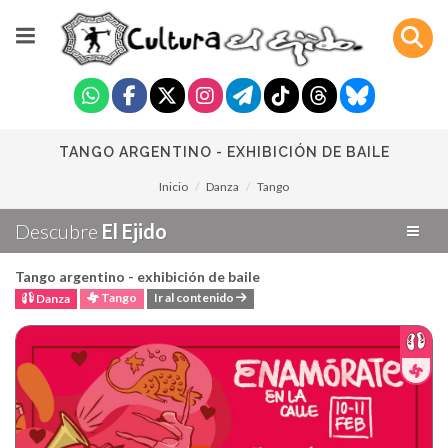
TANGO ARGENTINO - EXHIBICIÓN DE BAILE
Inicio
Danza
Tango
Descubre
El Ejido
Tango argentino - exhibición de baile
Tango
Ir al contenido
Danza