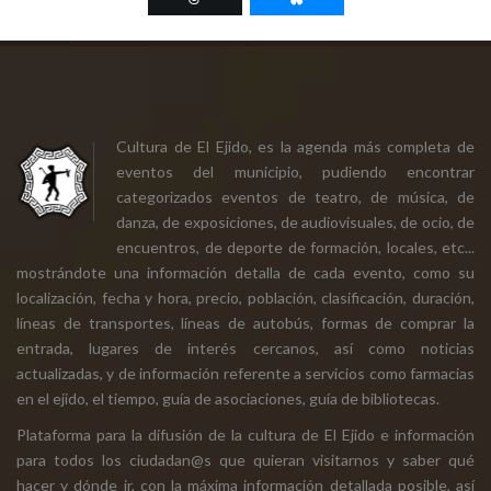
Cultura de El Ejido, es la agenda más completa de
eventos del municipio, pudiendo encontrar
categorizados eventos de teatro, de música, de
danza, de exposiciones, de audiovisuales, de ocio, de
encuentros, de deporte de formación, locales, etc...
mostrándote una información detalla de cada evento, como su
localización, fecha y hora, precio, población, clasificación, duración,
líneas de transportes, líneas de autobús, formas de comprar la
entrada, lugares de interés cercanos, así como noticias
actualizadas, y de información referente a servicios como farmacias
en el ejido, el tiempo, guía de asociaciones, guía de bibliotecas.
Plataforma para la difusión de la cultura de El Ejido e información
para todos los ciudadan@s que quieran visitarnos y saber qué
hacer y dónde ir, con la máxima información detallada posible, así