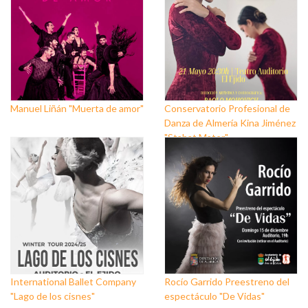
Manuel Liñán "Muerta de amor"
Conservatorio Profesional de
Danza de Almería Kina Jiménez
"Stabat Mater"
International Ballet Company
Rocío Garrido Preestreno del
"Lago de los cisnes"
espectáculo "De Vidas"