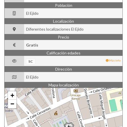
Población
El Ejido
Localización
Diferentes localizaciones El Ejido
Precio
Gratis
Calificación edades
Más info
SC
Dirección
El Ejido
Mapa localización
+
−