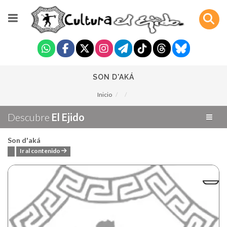
SON D'AKÁ
Inicio
Descubre
El Ejido
Son d'aká
Ir al contenido