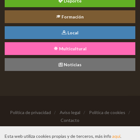
Deporte
Formación
Local
Multicultural
Noticias
Política de privacidad
/
Aviso legal
/
Política de cookies
/
Contacto
Copyright © 2026 Todos los derechos reservados
Esta web utiliza cookies propias y de terceros, más info
aquí
.
Hecho con cariño desde