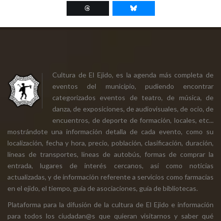
Cultura de El Ejido, es la agenda más completa de
eventos del municipio, pudiendo encontrar
categorizados eventos de teatro, de música, de
danza, de exposiciones, de audiovisuales, de ocio, de
encuentros, de deporte de formación, locales, etc...
mostrándote una información detalla de cada evento, como su
localización, fecha y hora, precio, población, clasificación, duración,
líneas de transportes, líneas de autobús, formas de comprar la
entrada, lugares de interés cercanos, así como noticias
actualizadas, y de información referente a servicios como farmacias
en el ejido, el tiempo, guía de asociaciones, guía de bibliotecas.
Plataforma para la difusión de la cultura de El Ejido e información
para todos los ciudadan@s que quieran visitarnos y saber qué