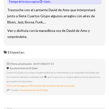
Tiempo de lectura aprox
<1min.
Trasnoche con el cantante David de Amo que interpretará
junto a Siete Cuartos Grupo algunos arreglos con aires de
Blues, Jazz, Bossa, Funk,...
Ven y disfruta con la maravillosa voz de David de Amo y
sorpréndete.
Etiquetas:
Última actualización: 10/07/2026 07:21
Ayuntamiento de El Ejido
Cultura El Ejido no se hace responsable de la información y la veracidad facilitada por
las fuentes oficiales indicadas con
, por lo que no se responsabiliza de los perjuicios
que pudieran ocasionar.
Avisar de alguna información del evento errónea o consulta.
Fuente:
Ayuntamiento de El Ejido