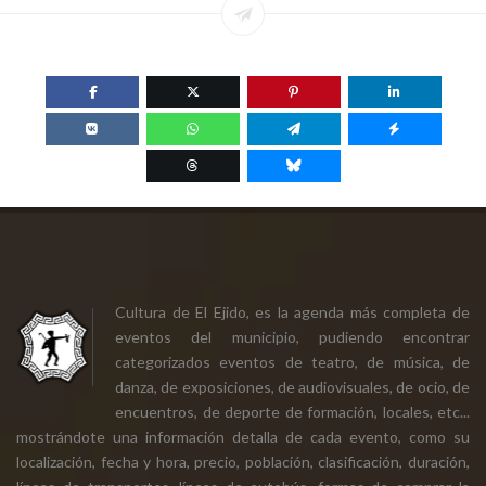
Cultura de El Ejido, es la agenda más completa de
eventos del municipio, pudiendo encontrar
categorizados eventos de teatro, de música, de
danza, de exposiciones, de audiovisuales, de ocio, de
encuentros, de deporte de formación, locales, etc...
mostrándote una información detalla de cada evento, como su
localización, fecha y hora, precio, población, clasificación, duración,