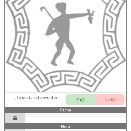
¿Te gusta este evento?
Si
No
Fecha
Hora