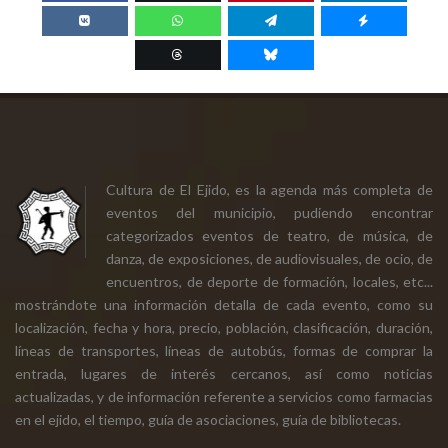
Cultura de El Ejido, es la agenda más completa de
eventos del municipio, pudiendo encontrar
categorizados eventos de teatro, de música, de
danza, de exposiciones, de audiovisuales, de ocio, de
encuentros, de deporte de formación, locales, etc...
mostrándote una información detalla de cada evento, como su
localización, fecha y hora, precio, población, clasificación, duración,
líneas de transportes, líneas de autobús, formas de comprar la
entrada, lugares de interés cercanos, así como noticias
actualizadas, y de información referente a servicios como farmacias
en el ejido, el tiempo, guía de asociaciones, guía de bibliotecas.