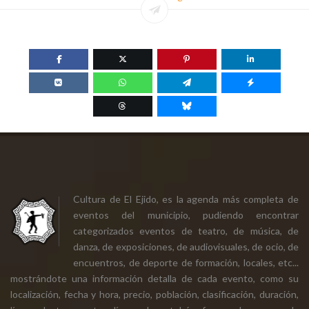
Cultura de El Ejido, es la agenda más completa de
eventos del municipio, pudiendo encontrar
categorizados eventos de teatro, de música, de
danza, de exposiciones, de audiovisuales, de ocio, de
encuentros, de deporte de formación, locales, etc...
mostrándote una información detalla de cada evento, como su
localización, fecha y hora, precio, población, clasificación, duración,