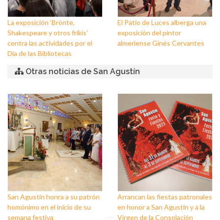
La exposición ‘Brönte,
El Patio de Luces alberga una
Shakespeare y otros frikis’
exposición del pintor
centra las actividades por el
almeriense Ginés Cervantes
Día de las Bibliotecas
Otras noticias de San Agustín
San Agustín honra a su patrón
Arrancan las fiestas patronales
homónimo en el inicio de su
en honor a San Agustín y a la
semana festiva
Virgen de la Consolación