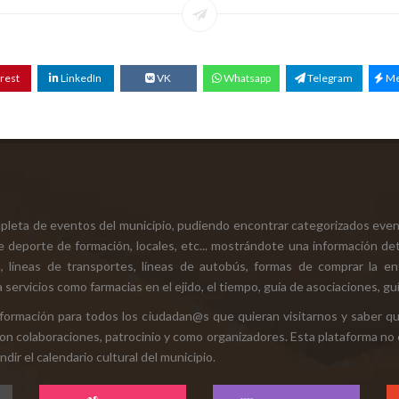
rest
LinkedIn
VK
Whatsapp
Telegram
Me
mpleta de eventos del municipio, pudiendo encontrar categorizados even
e deporte de formación, locales, etc... mostrándote una información det
ión, líneas de transportes, líneas de autobús, formas de comprar la e
 servicios como farmacias en el ejido, el tiempo, guía de asociaciones, guí
 información para todos los ciudadan@s que quieran visitarnos y saber q
con colaboraciones, patrocinio y como organizadores. Esta plataforma no 
ir el calendario cultural del municipio.