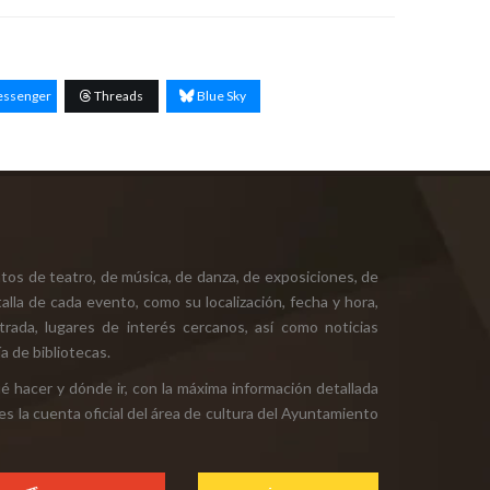
ssenger
Threads
Blue Sky
tos de teatro, de música, de danza, de exposiciones, de
alla de cada evento, como su localización, fecha y hora,
ntrada, lugares de interés cercanos, así como noticias
a de bibliotecas.
ué hacer y dónde ir, con la máxima información detallada
es la cuenta oficial del área de cultura del Ayuntamiento