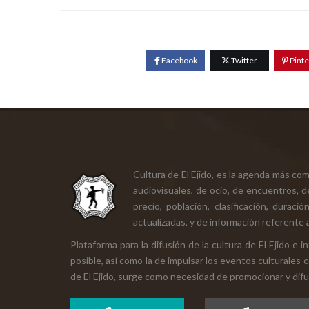
Facebook
Twitter
Pinte
Cultura de El Ejido, es la agenda más co
audiovisuales, de ocio, de encuentros, d
precio, población, clasificación, durac
actualizadas, y de información referente a
Plataforma para la difusión de la cultura de El Ejido e
posible, así como la de impulsar los eventos culturales 
de El Ejido, surge como necesidad de promocionar y difund