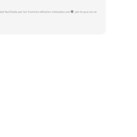
ad facilitada por las fuentes oficiales indicadas con
, por lo que no se