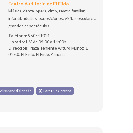
Teatro Auditorio de El Ejido
Música, danza, ópera, circo, teatro familiar,
infantil, adultos, exposiciones, visitas escolares,
grandes espectáculos...
Teléfono:
950541014
Horario:
L-V de 09:00 a 14:00h
Dirección:
Plaza Teniente Arturo Muñoz, 1
04700 El Ejido, El Ejido, Almería
Aire Acondicionado
Para Bus Cercana