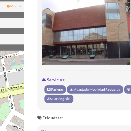
Más info
Servicios:
Parking
Adaptado Movilidad Reducida
Parking Bici
Etiquetas: