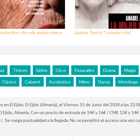
oducións «Yo solo quiero irme a
Lazona Teatro "La mujer rota"
as
Títeres
Sátira
Circo
Pasacalles
Drama
Magia
Clásico
Cabaret
Acrobático
Mimo
Danza
Monólogo
n El Ejido, El Ejido (Almería), el Viernes 15 de Junio del 2018 a las 22:0
 El Ejido, Almería. Con un precio de entrada de 14€ y 16€ / CME 12€ y 14€
t)
. Se ruega puntualidad a la llegada. No se permitirá el acceso una vez 