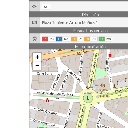
SC
Dirección
Plaza Teniente Arturo Muñoz, 1
Parada bus cercana
L1
P64
L2
P64
L3
P9
L3
P10
L4
P18
Mapa localización
+
−