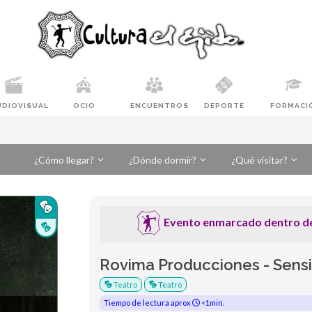
UDIOVISUAL
OCIO
ENCUENTROS
DEPORTE
FORMACI
¿Cómo llegar?
¿Dónde dormir?
¿Qué visitar?
Evento enmarcado dentro de 4
Rovima Producciones - Sensi
Teatro
Teatro
Tiempo de lectura aprox
<1min.