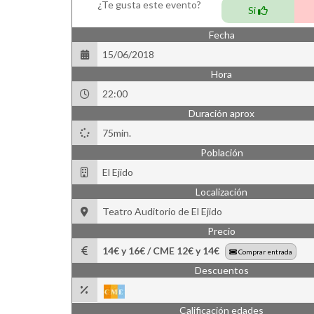
¿Te gusta este evento?
Si
Fecha
15/06/2018
Hora
22:00
Duración aprox
75min.
Población
El Ejido
Localización
Teatro Auditorio de El Ejido
Precio
14€ y 16€ / CME 12€ y 14€
Comprar entrada
Descuentos
Calificación edades