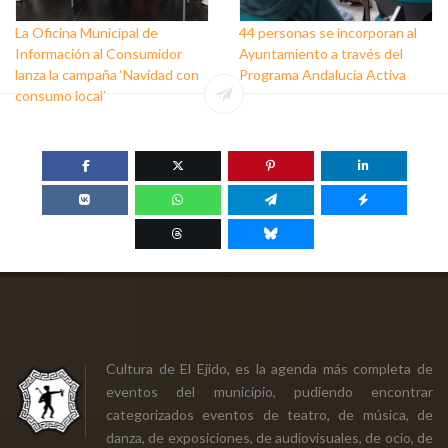
La Oficina Municipal de
44 personas se incorporan al
Información al Consumidor
Ayuntamiento a través del
lanza la campaña ‘Navidad con
Programa Andalucía Activa
consumo local’
Cultura de El Ejido, es la agenda más completa de
eventos del municipio, pudiendo encontrar
categorizados eventos de teatro, de música, de
danza, de exposiciones, de audiovisuales, de ocio, de