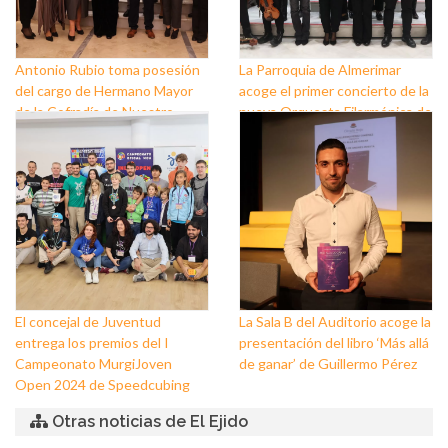
Antonio Rubio toma posesión
La Parroquia de Almerimar
del cargo de Hermano Mayor
acoge el primer concierto de la
de la Cofradía de Nuestro
nueva Orquesta Filarmónica de
Padre Jesús Nazareno y
El Ejido
Nuestra Señora de los Dolores
de Balerma
El concejal de Juventud
La Sala B del Auditorio acoge la
entrega los premios del I
presentación del libro ‘Más allá
Campeonato MurgiJoven
de ganar’ de Guillermo Pérez
Open 2024 de Speedcubing
Otras noticias de El Ejido