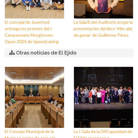
El concejal de Juventud
La Sala B del Auditorio acoge la
entrega los premios del I
presentación del libro ‘Más allá
Campeonato MurgiJoven
de ganar’ de Guillermo Pérez
Open 2024 de Speedcubing
Otras noticias de El Ejido
El Consejo Municipal de la
La I Gala de la DifCapacidad de
Mujer se reúne de cara a la
El Ejido reconoce a