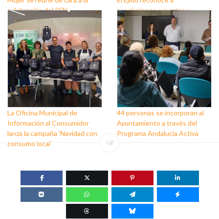
celebración del 25N
asociaciones, usuarios y
personas que trabajan a favor
de este colectivo
La Oficina Municipal de
44 personas se incorporan al
Información al Consumidor
Ayuntamiento a través del
lanza la campaña ‘Navidad con
Programa Andalucía Activa
consumo local’