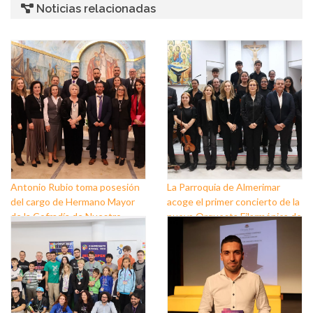
Noticias relacionadas
Antonio Rubio toma posesión
La Parroquia de Almerimar
del cargo de Hermano Mayor
acoge el primer concierto de la
de la Cofradía de Nuestro
nueva Orquesta Filarmónica de
Padre Jesús Nazareno y
El Ejido
Nuestra Señora de los Dolores
de Balerma