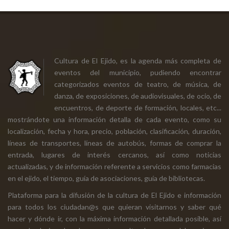
Cultura de El Ejido, es la agenda más completa de
eventos del municipio, pudiendo encontrar
categorizados eventos de teatro, de música, de
danza, de exposiciones, de audiovisuales, de ocio, de
encuentros, de deporte de formación, locales, etc...
mostrándote una información detalla de cada evento, como su
localización, fecha y hora, precio, población, clasificación, duración,
líneas de transportes, líneas de autobús, formas de comprar la
entrada, lugares de interés cercanos, así como noticias
actualizadas, y de información referente a servicios como farmacias
en el ejido, el tiempo, guía de asociaciones, guía de bibliotecas.
Plataforma para la difusión de la cultura de El Ejido e información
para todos los ciudadan@s que quieran visitarnos y saber qué
hacer y dónde ir, con la máxima información detallada posible, así