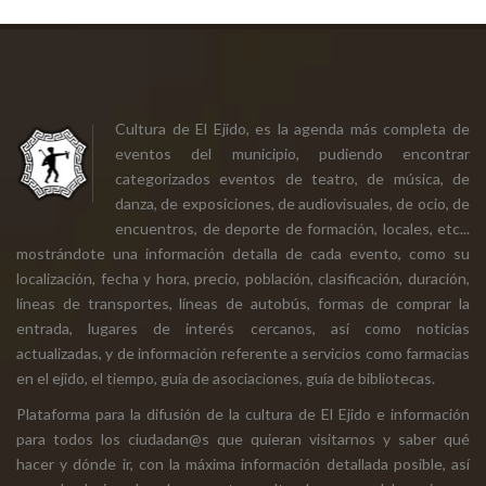
Cultura de El Ejido, es la agenda más completa de
eventos del municipio, pudiendo encontrar
categorizados eventos de teatro, de música, de
danza, de exposiciones, de audiovisuales, de ocio, de
encuentros, de deporte de formación, locales, etc...
mostrándote una información detalla de cada evento, como su
localización, fecha y hora, precio, población, clasificación, duración,
líneas de transportes, líneas de autobús, formas de comprar la
entrada, lugares de interés cercanos, así como noticias
actualizadas, y de información referente a servicios como farmacias
en el ejido, el tiempo, guía de asociaciones, guía de bibliotecas.
Plataforma para la difusión de la cultura de El Ejido e información
para todos los ciudadan@s que quieran visitarnos y saber qué
hacer y dónde ir, con la máxima información detallada posible, así