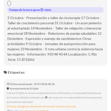
Tiempo de lectura aprox
<1min.
3 Octubre - Presentación y taller de risoterapia 17 Octubre -
Taller de crecimiento personal 31 Octubre - Un acercamiento
al voluntariado 14 Noviembre - Taller de relajación y bienestar
emocional 28 Noviembre - Relaciones de pareja saludables 12
Diciembre - Expresión y manejo de sentimientos Otras
actividades 9 Octubre - Jornadas de autoprotección para
mujeres 23 Noviembre - II ruta urbana contra la violencia hacia
las mujeres Información: 950 48 40 64 Localización: C/Río
Júcar, 11 (El Ejido)
Etiquetas:
Última actualización: 10/07/2026 08:20
Ayuntamiento de El Ejido
Cultura El Ejido no se hace responsable de la información y la veracidad facilitada por
las fuentes oficiales indicadas con
, por lo que no se responsabiliza de los perjuicios
que pudieran ocasionar.
Avisar de alguna información del evento errónea o consulta.
Fuente:
Ayuntamiento de El Ejido