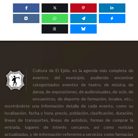
Cultura de El Ejido, es la agenda más completa de
eventos del municipio, pudiendo encontrar
categorizados eventos de teatro, de música, de
danza, de exposiciones, de audiovisuales, de ocio, de
encuentros, de deporte de formación, locales, etc...
mostrándote una información detalla de cada evento, como su
localización, fecha y hora, precio, población, clasificación, duración,
líneas de transportes, líneas de autobús, formas de comprar la
entrada, lugares de interés cercanos, así como noticias
actualizadas, y de información referente a servicios como farmacias