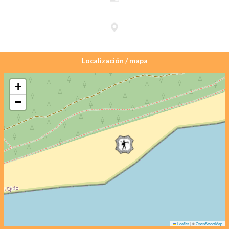
Localización / mapa
+
−
Leaflet
|
©
OpenStreetMap