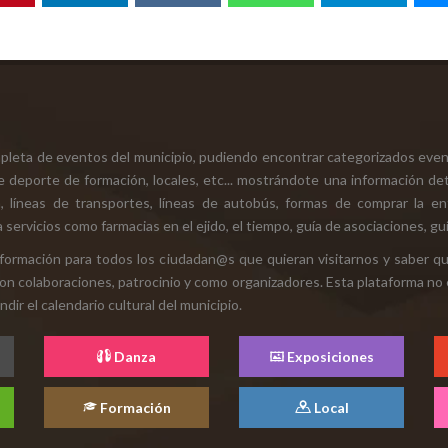
mpleta de eventos del municipio, pudiendo encontrar categorizados even
e deporte de formación, locales, etc... mostrándote una información det
ión, líneas de transportes, líneas de autobús, formas de comprar la e
 servicios como farmacias en el ejido, el tiempo, guía de asociaciones, guí
 información para todos los ciudadan@s que quieran visitarnos y saber q
con colaboraciones, patrocinio y como organizadores. Esta plataforma no 
ir el calendario cultural del municipio.
Danza
Exposiciones
Formación
Local