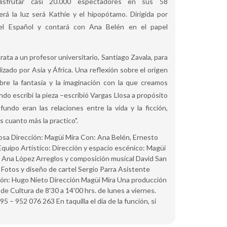
isfrutar casi 20.000 espectadores en sus 58
rá la luz será Kathie y el hipopótamo. Dirigida por
el Español y contará con Ana Belén en el papel
rata a un profesor universitario, Santiago Zavala, para
alizado por Asia y África. Una reflexión sobre el origen
obre la fantasía y la imaginación con la que creamos
ndo escribí la pieza –escribió Vargas Llosa a propósito
undo eran las relaciones entre la vida y la ficción,
 cuanto más la practico".
 Dirección: Magüi Mira Con: Ana Belén, Ernesto
Equipo Artístico: Dirección y espacio escénico: Magüi
: Ana López Arreglos y composición musical David San
 Fotos y diseño de cartel Sergio Parra Asistente
ción: Hugo Nieto Dirección Magüi Mira Una producción
Cultura de 8'30 a 14'00 hrs. de lunes a viernes.
– 952 076 263 En taquilla el día de la función, si