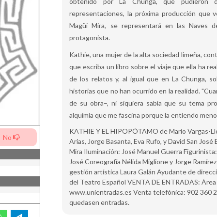
obtenido por La Chunga, que pudieron d
representaciones, la próxima producción que ve
Magüi Mira, se representará en las Naves d
protagonista.
Kathie, una mujer de la alta sociedad limeña, cont
que escriba un libro sobre el viaje que ella ha re
de los relatos y, al igual que en La Chunga, s
historias que no han ocurrido en la realidad. "Cua
de su obra–, ni siquiera sabía que su tema prof
alquimia que me fascina porque la entiendo menos
KATHIE Y EL HIPOPÓTAMO de Mario Vargas-Llosa
No
Arias, Jorge Basanta, Eva Rufo, y David San José 
Mira Iluminación: José Manuel Guerra Figurinista
José Coreografía Nélida Miglione y Jorge Ramírez
gestión artística Laura Galán Ayudante de direc
del Teatro Español VENTA DE ENTRADAS: Área de 
www.unientradas.es Venta telefónica: 902 360 295 
quedasen entradas.