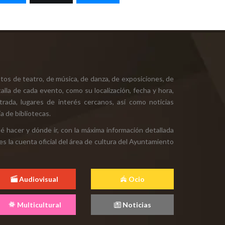
tos de teatro, de música, de danza, de exposiciones, de
alla de cada evento, como su localización, fecha y hora,
ntrada, lugares de interés cercanos, así como noticias
a de bibliotecas.
ué hacer y dónde ir, con la máxima información detallada
es la cuenta oficial del área de cultura del Ayuntamiento
Audiovisual
Ocio
Multicultural
Noticias