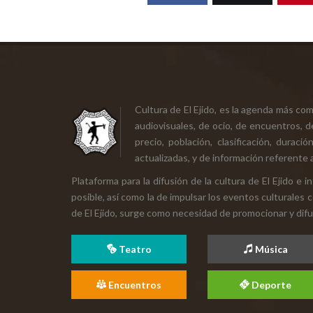
Cultura de El Ejido, es la agenda más co
audiovisuales, de ocio, de encuentros, d
precio, población, clasificación, durac
actualizadas, y de información referente a
Plataforma para la difusión de la cultura de El Ejido e
posible, así como la de impulsar los eventos culturales 
de El Ejido, surge como necesidad de promocionar y difund
Teatro
Música
Encuentros
Deporte