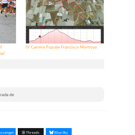
II
IV Carrera Popular Francisco Montoya
ma"
trada de
ssenger
Threads
Blue Sky