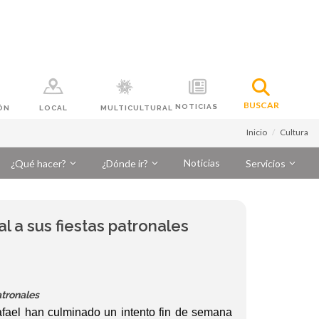
BUSCAR
NOTICIAS
ÓN
LOCAL
MULTICULTURAL
Inicio
Cultura
Noticias
¿Qué hacer?
¿Dónde ir?
Servicios
l a sus fiestas patronales
atronales
afael han culminado un intento fin de semana