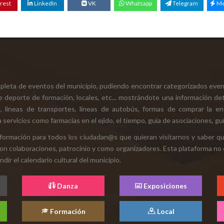
rest
LinkedIn
VK
Whatsapp
Telegram
Me
mpleta de eventos del municipio, pudiendo encontrar categorizados even
e deporte de formación, locales, etc... mostrándote una información det
ión, líneas de transportes, líneas de autobús, formas de comprar la e
 servicios como farmacias en el ejido, el tiempo, guía de asociaciones, guí
 información para todos los ciudadan@s que quieran visitarnos y saber q
con colaboraciones, patrocinio y como organizadores. Esta plataforma no 
ir el calendario cultural del municipio.
Danza
Exposiciones
Formación
Local