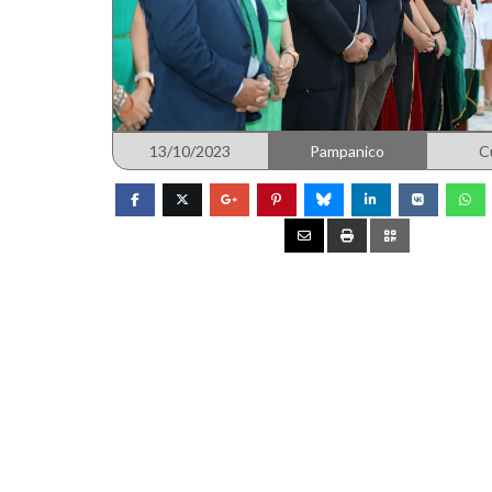
13/10/2023
Pampanico
C