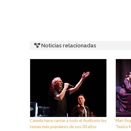
Noticias relacionadas
Camela hace cantar a todo el Auditorio los
Mari Áng
temas más populares de sus 30 años
Teatro M