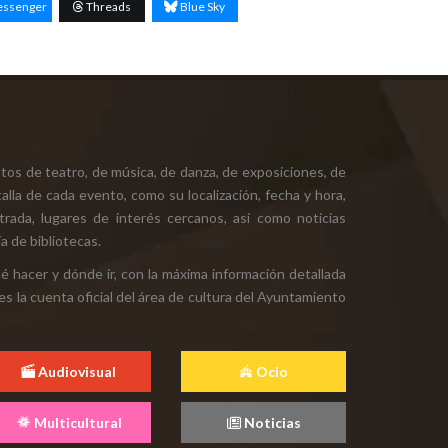
ssenger
Threads
Blue Sky
tos de teatro, de música, de danza, de exposiciones, de
alla de cada evento, como su localización, fecha y hora,
ntrada, lugares de interés cercanos, así como noticias
a de bibliotecas.
ué hacer y dónde ir, con la máxima información detallada
es la cuenta oficial del área de cultura del Ayuntamiento
Audiovisual
Ocio
Multicultural
Noticias