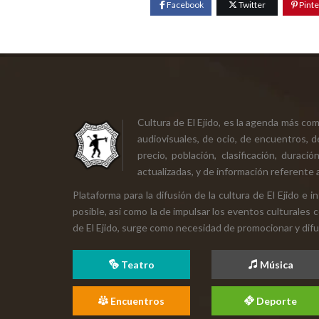
Facebook
Twitter
Pinte
Cultura de El Ejido, es la agenda más co
audiovisuales, de ocio, de encuentros, d
precio, población, clasificación, durac
actualizadas, y de información referente a
Plataforma para la difusión de la cultura de El Ejido e
posible, así como la de impulsar los eventos culturales 
de El Ejido, surge como necesidad de promocionar y difund
Teatro
Música
Encuentros
Deporte