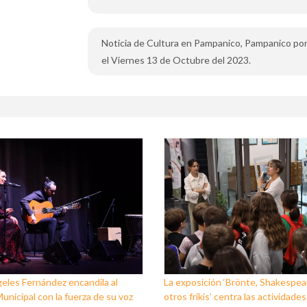
Noticia de Cultura en Pampanico, Pampanico pone
el Viernes 13 de Octubre del 2023.
eles Fernández encandila al
La exposición ‘Brönte, Shakespea
unicipal con la fuerza de su voz
otros frikis’ centra las actividades