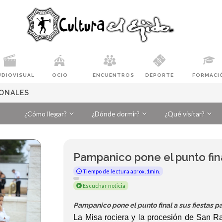
UDIOVISUAL
OCIO
ENCUENTROS
DEPORTE
FORMACI
RONALES
¿Cómo llegar?
¿Dónde dormir?
¿Qué visitar?
Pampanico pone el punto fina
Tiempo de lectura aprox. 1min.
Escuchar noticia
Pampanico pone el punto final a sus fiestas p
La Misa rociera y la procesión de San R