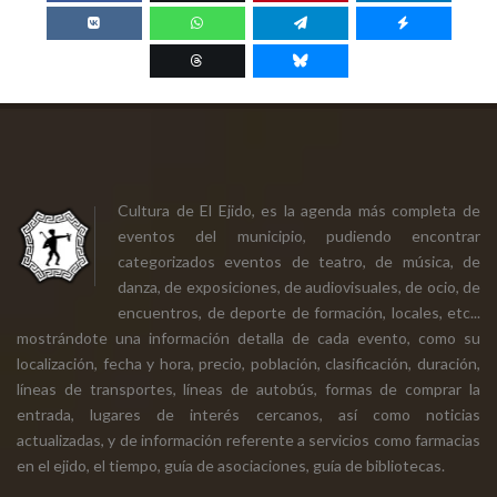
Cultura de El Ejido, es la agenda más completa de
eventos del municipio, pudiendo encontrar
categorizados eventos de teatro, de música, de
danza, de exposiciones, de audiovisuales, de ocio, de
encuentros, de deporte de formación, locales, etc...
mostrándote una información detalla de cada evento, como su
localización, fecha y hora, precio, población, clasificación, duración,
líneas de transportes, líneas de autobús, formas de comprar la
entrada, lugares de interés cercanos, así como noticias
actualizadas, y de información referente a servicios como farmacias
en el ejido, el tiempo, guía de asociaciones, guía de bibliotecas.