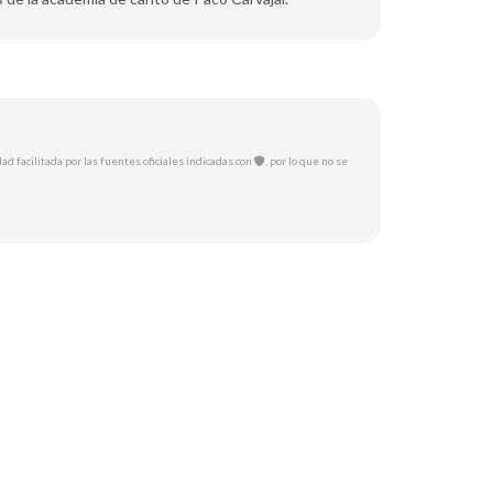
ad facilitada por las fuentes oficiales indicadas con
, por lo que no se