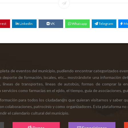
rest
LinkedIn
VK
Whatsapp
Telegram
Me
mpleta de eventos del municipio, pudiendo encontrar categorizados even
e deporte de formación, locales, etc... mostrándote una información det
ión, líneas de transportes, líneas de autobús, formas de comprar la e
 servicios como farmacias en el ejido, el tiempo, guía de asociaciones, guí
 información para todos los ciudadan@s que quieran visitarnos y saber q
con colaboraciones, patrocinio y como organizadores. Esta plataforma no 
ir el calendario cultural del municipio.
Danza
Exposiciones