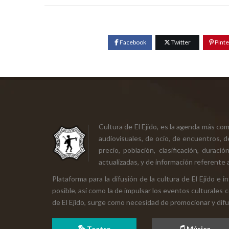
Facebook
Twitter
Pinte
Cultura de El Ejido, es la agenda más co
audiovisuales, de ocio, de encuentros, d
precio, población, clasificación, durac
actualizadas, y de información referente a
Plataforma para la difusión de la cultura de El Ejido e
posible, así como la de impulsar los eventos culturales 
de El Ejido, surge como necesidad de promocionar y difund
Teatro
Música