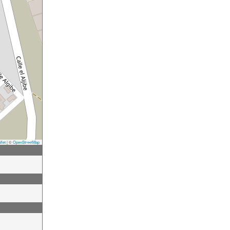
flet
|
©
OpenStreetMap