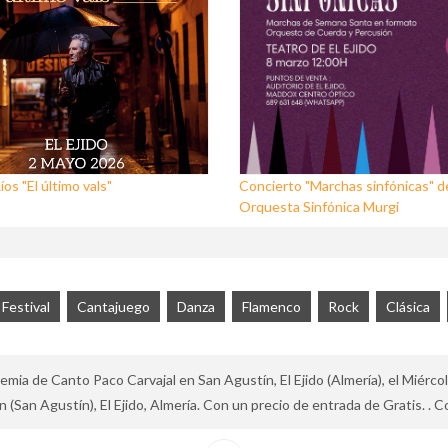
os "El último vals"
Concierto "Marchas sinfónicas" de
Orquesta Sinfónica Murgi
Festival
Cantajuego
Danza
Flamenco
Rock
Clásica
mia de Canto Paco Carvajal en San Agustín, El Ejido (Almería), el Miérc
(San Agustín), El Ejido, Almería. Con un precio de entrada de Gratis. . C