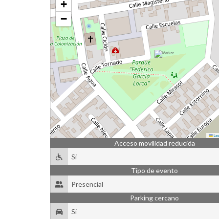
+
−
Lea
Acceso movilidad reducida
Si
Tipo de evento
Presencial
Parking cercano
Si