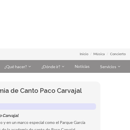
Inicio
Música
Concierto
Noticias
¿Qué hacer?
¿Dónde ir?
Servicios
mia de Canto Paco Carvajal
o Carvajal
cto y en un marco especial como el Parque García
 de la academia de canto de Paco Carvajal.