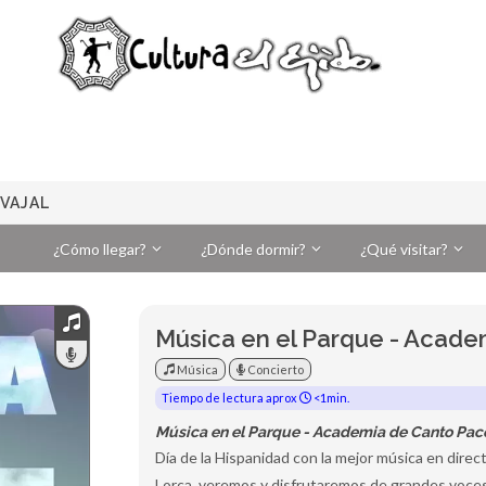
RVAJAL
¿Cómo llegar?
¿Dónde dormir?
¿Qué visitar?
Música en el Parque - Acade
Música
Concierto
Tiempo de lectura aprox
<1min.
Música en el Parque - Academia de Canto Pac
Día de la Hispanidad con la mejor música en dire
Lorca, veremos y disfrutaremos de grandes voces