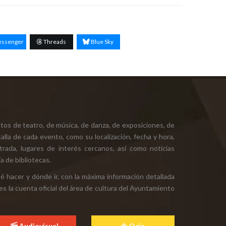
ssenger
Threads
Blue Sky
tos de teatro, de música, de danza, de exposiciones, de
alla de cada evento, como su localización, fecha y hora,
ntrada, lugares de interés cercanos, así como noticias
a de bibliotecas.
ué hacer y dónde ir, con la máxima información detallada
es la cuenta oficial del área de cultura del Ayuntamiento
Audiovisual
Ocio