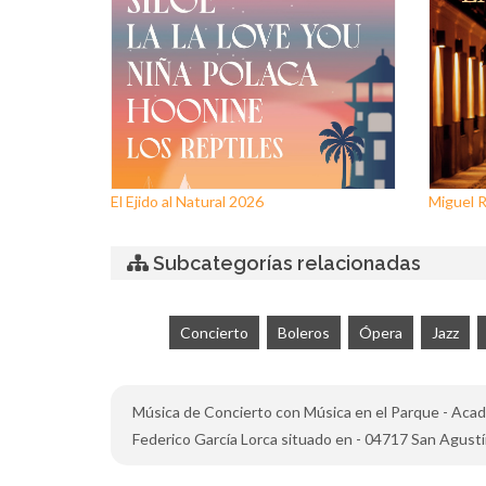
El Ejido al Natural 2026
Miguel Rí
Subcategorías relacionadas
Concierto
Boleros
Ópera
Jazz
Música de Concierto con Música en el Parque - Acade
Federico García Lorca situado en - 04717 San Agustín 