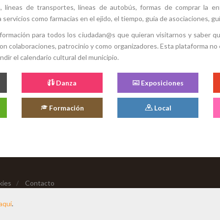
ión, líneas de transportes, líneas de autobús, formas de comprar la e
 servicios como farmacias en el ejido, el tiempo, guía de asociaciones, guí
 información para todos los ciudadan@s que quieran visitarnos y saber q
con colaboraciones, patrocinio y como organizadores. Esta plataforma no 
ir el calendario cultural del municipio.
Danza
Exposiciones
Formación
Local
kies
/
Contacto
aquí
.
Hecho con cariño desde