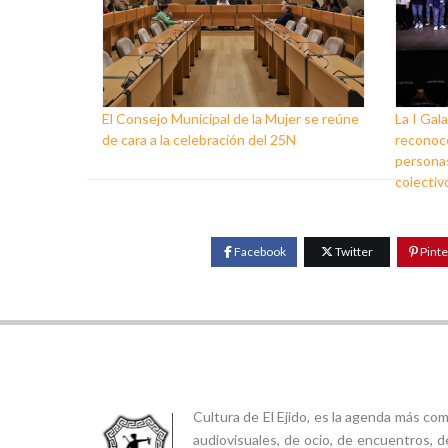
El Consejo Municipal de la Mujer se reúne
La I Gala
de cara a la celebración del 25N
reconoce
personas
colectiv
Facebook
Twitter
Pinte
Cultura de El Ejido, es la agenda más co
audiovisuales, de ocio, de encuentros, d