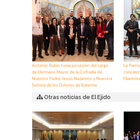
Antonio Rubio toma posesión del cargo
La Parro
de Hermano Mayor de la Cofradía de
conciert
Nuestro Padre Jesús Nazareno y Nuestra
Filarmóni
Señora de los Dolores de Balerma
Otras noticias de El Ejido