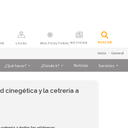
BUSCAR
NOTICIAS
ÓN
LOCAL
MULTICULTURAL
Inicio
General
Noticias
¿Qué hacer?
¿Dónde ir?
Servicios
 cinegética y la cetrería a
cetrería a todos los ejidenses