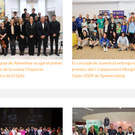
quia de Almerimar acoge el primer
El concejal de Juventud entrega l
o de la nueva Orquesta
premios del I Campeonato Murgi
ca de El Ejido
Open 2024 de Speedcubing