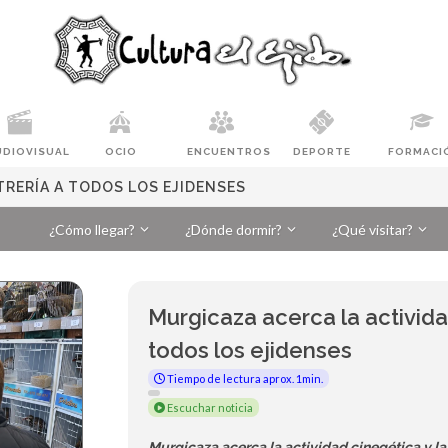
UDIOVISUAL
OCIO
ENCUENTROS
DEPORTE
FORMACI
TRERÍA A TODOS LOS EJIDENSES
¿Cómo llegar?
¿Dónde dormir?
¿Qué visitar?
Murgicaza acerca la actividad
todos los ejidenses
Tiempo de lectura aprox. 1min.
Escuchar noticia
Murgicaza acerca la actividad cinegética y la 