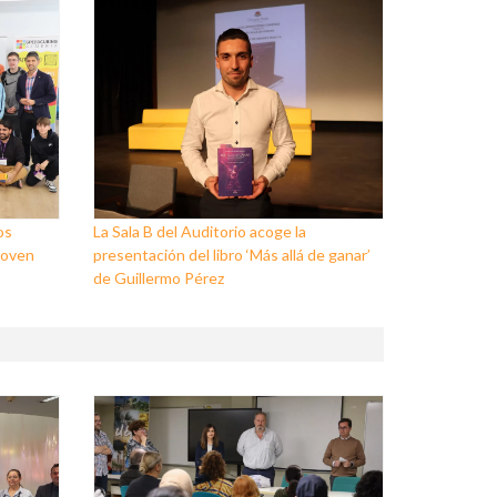
os
La Sala B del Auditorio acoge la
Joven
presentación del libro ‘Más allá de ganar’
de Guillermo Pérez