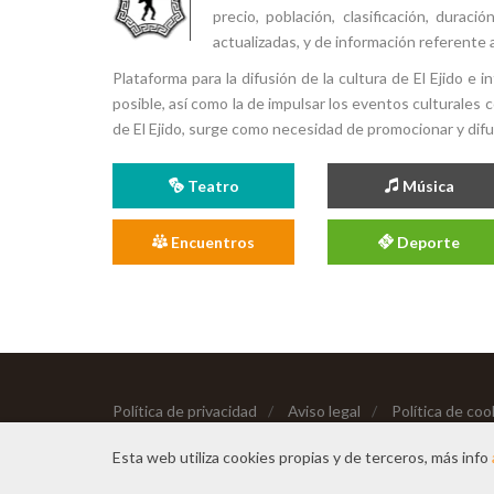
precio, población, clasificación, durac
actualizadas, y de información referente a
Plataforma para la difusión de la cultura de El Ejido e
posible, así como la de impulsar los eventos culturales 
de El Ejido, surge como necesidad de promocionar y difund
Teatro
Música
Encuentros
Deporte
Política de privacidad
/
Aviso legal
/
Política de coo
Copyright © 2026 Todos los derechos reservados
Esta web utiliza cookies propias y de terceros, más info