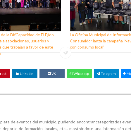
 de la DifCapacidad de El Ejido
La Oficina Municipal de Informaci
 a asociaciones, usuarios y
Consumidor lanza la campaña ‘Na
 que trabajan a favor de este
con consumo local’
o
rest
LinkedIn
VK
Whatsapp
Telegram
Me
mpleta de eventos del municipio, pudiendo encontrar categorizados even
e deporte de formación, locales, etc... mostrándote una información det