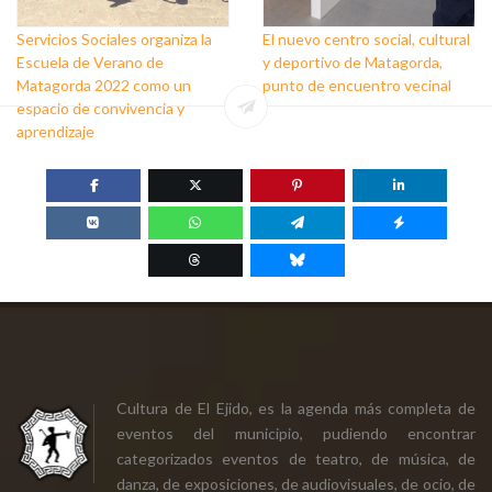
Servicios Sociales organiza la
El nuevo centro social, cultural
Escuela de Verano de
y deportivo de Matagorda,
Matagorda 2022 como un
punto de encuentro vecinal
espacio de convivencia y
aprendizaje
Cultura de El Ejido, es la agenda más completa de
eventos del municipio, pudiendo encontrar
categorizados eventos de teatro, de música, de
danza, de exposiciones, de audiovisuales, de ocio, de