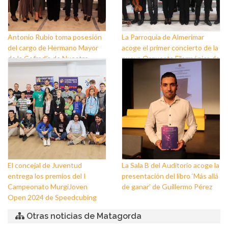
Antonio Rubio toma posesión
La Parroquia de Almerimar
del cargo de Hermano Mayor
acoge el primer concierto de la
de la Cofradía de Nuestro
nueva Orquesta Filarmónica de
Padre Jesús Nazareno y
El Ejido
Nuestra Señora de los Dolores
de Balerma
El concejal de Juventud
La Sala B del Auditorio acoge la
entrega los premios del I
presentación del libro ‘Más allá
Campeonato MurgiJoven
de ganar’ de Guillermo Pérez
Open 2024 de Speedcubing
Otras noticias de Matagorda