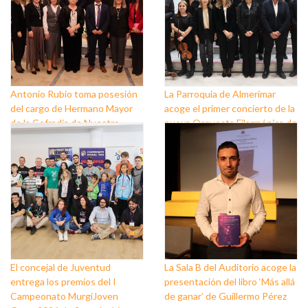
Antonio Rubio toma posesión
La Parroquia de Almerimar
del cargo de Hermano Mayor
acoge el primer concierto de la
de la Cofradía de Nuestro
nueva Orquesta Filarmónica de
Padre Jesús Nazareno y
El Ejido
Nuestra Señora de los Dolores
de Balerma
El concejal de Juventud
La Sala B del Auditorio acoge la
entrega los premios del I
presentación del libro ‘Más allá
Campeonato MurgiJoven
de ganar’ de Guillermo Pérez