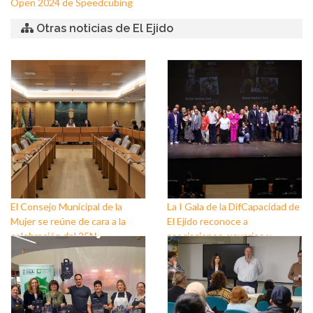
Open 2024 de Speedcubing
Otras noticias de El Ejido
El Consejo Municipal de la
La I Gala de la DifCapacidad de
Mujer se reúne de cara a la
El Ejido reconoce a
celebración del 25N
asociaciones, usuarios y
personas que trabajan a favor
de este colectivo