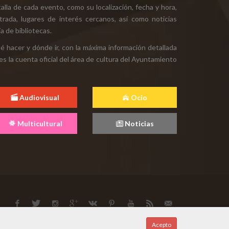
alla de cada evento, como su localización, fecha y hora,
ntrada, lugares de interés cercanos, así como noticias
a de bibliotecas.
ué hacer y dónde ir, con la máxima información detallada
es la cuenta oficial del área de cultura del Ayuntamiento
Audiovisual
Ocio
Multicultural
Noticias
Acepto