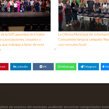
 de la DifCapacidad de El Ejido
La Oficina Municipal de Informaci
 a asociaciones, usuarios y
Consumidor lanza la campaña ‘Na
 que trabajan a favor de este
con consumo local’
o
rest
LinkedIn
VK
Whatsapp
Telegram
Me
mpleta de eventos del municipio, pudiendo encontrar categorizados even