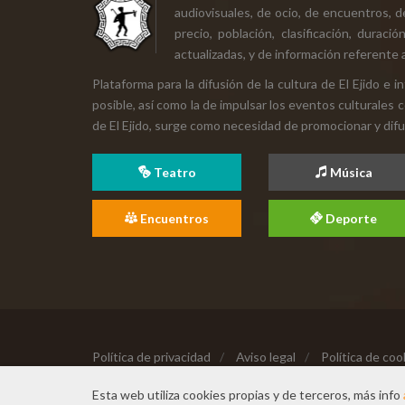
audiovisuales, de ocio, de encuentros, d
precio, población, clasificación, durac
actualizadas, y de información referente a
Plataforma para la difusión de la cultura de El Ejido e
posible, así como la de impulsar los eventos culturales 
de El Ejido, surge como necesidad de promocionar y difund
Teatro
Música
Encuentros
Deporte
Política de privacidad
/
Aviso legal
/
Política de coo
Copyright © 2026 Todos los derechos reservados
Esta web utiliza cookies propias y de terceros, más info