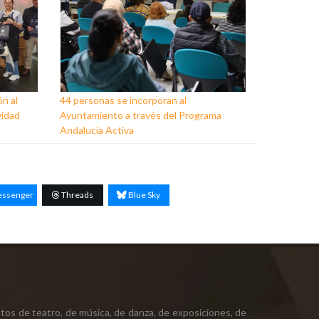
ón al
44 personas se incorporan al
vidad
Ayuntamiento a través del Programa
Andalucía Activa
ssenger
Threads
Blue Sky
tos de teatro, de música, de danza, de exposiciones, de