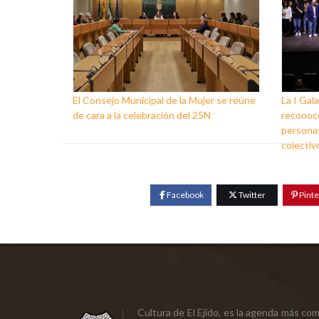
El Consejo Municipal de la Mujer se reúne
La I Gala
de cara a la celebración del 25N
reconoce
personas
colectiv
Facebook
Twitter
Pinte
Cultura de El Ejido, es la agenda más co