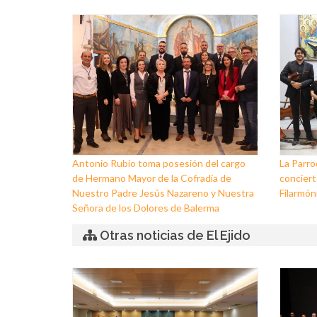
Antonio Rubio toma posesión del cargo
La Parro
de Hermano Mayor de la Cofradía de
conciert
Nuestro Padre Jesús Nazareno y Nuestra
Filarmóni
Señora de los Dolores de Balerma
Otras noticias de El Ejido