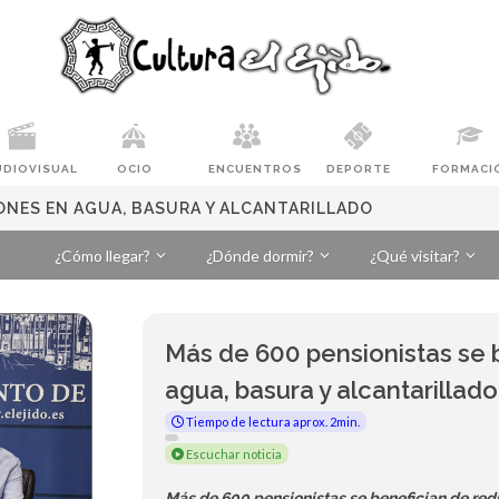
UDIOVISUAL
OCIO
ENCUENTROS
DEPORTE
FORMACI
IONES EN AGUA, BASURA Y ALCANTARILLADO
¿Cómo llegar?
¿Dónde dormir?
¿Qué visitar?
Más de 600 pensionistas se 
agua, basura y alcantarillado
Tiempo de lectura aprox. 2min.
Escuchar noticia
Más de 600 pensionistas se benefician de red