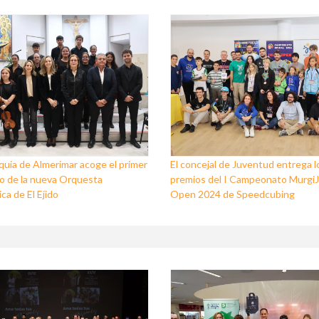
quia de Almerimar acoge el primer
El concejal de Juventud entrega l
o de la nueva Orquesta
premios del I Campeonato Murgi
ca de El Ejido
Open 2024 de Speedcubing