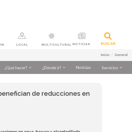
BUSCAR
NOTICIAS
ÓN
LOCAL
MULTICULTURAL
Inicio
General
Noticias
¿Qué hacer?
¿Dónde ir?
Servicios
benefician de reducciones en
ucciones en agua, basura y alcantarillado