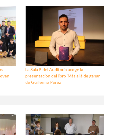
os
La Sala B del Auditorio acoge la
Joven
presentación del libro ‘Más allá de ganar’
de Guillermo Pérez