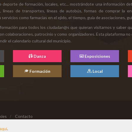
e deporte de formación, locales, etc... mostrándote una información det
ión, líneas de transportes, líneas de autobús, formas de comprar la e
 servicios como farmacias en el ejido, el tiempo, guía de asociaciones, guí
 información para todos los ciudadan@s que quieran visitarnos y saber q
con colaboraciones, patrocinio y como organizadores. Esta plataforma no 
ir el calendario cultural del municipio.
Danza
Exposiciones
Formación
Local
kies
/
Contacto
aquí
.