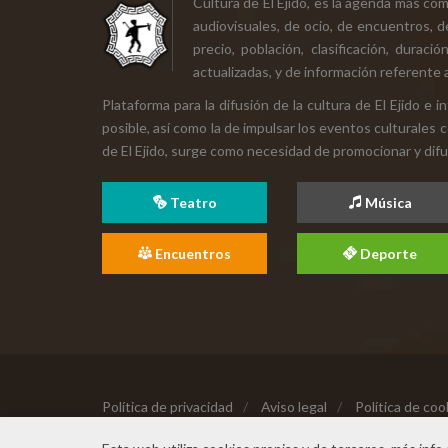
Cultura de El Ejido, es la agenda más co
audiovisuales, de ocio, de encuentros, d
precio, población, clasificación, durac
actualizadas, y de información referente a
Plataforma para la difusión de la cultura de El Ejido e
posible, así como la de impulsar los eventos culturales 
de El Ejido, surge como necesidad de promocionar y difund
Teatro
Música
Encuentros
Deporte
Política de privacidad
/
Aviso legal
/
Política de coo
Copyright © 2026 Todos los derechos reservados