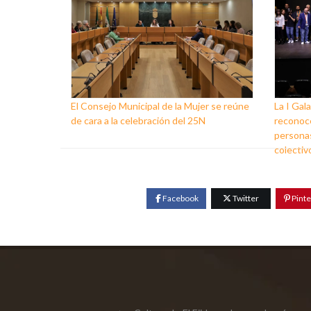
El Consejo Municipal de la Mujer se reúne
La I Gala
de cara a la celebración del 25N
reconoce
personas
colectiv
Facebook
Twitter
Pinte