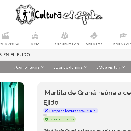
UDIOVISUAL
OCIO
ENCUENTROS
DEPORTE
FORMACI
 EN EL EJIDO
¿Cómo llegar?
¿Dónde dormir?
¿Qué visitar?
‘Martita de Graná’ reúne a c
Ejido
Tiempo de lectura aprox. <1min.
Escuchar noticia
‘Martita de Graná’ reúne a cerca de 2.000 pers