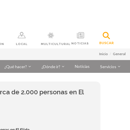
BUSCAR
NOTICIAS
ÓN
LOCAL
MULTICULTURAL
Inicio
General
Noticias
¿Qué hacer?
¿Dónde ir?
Servicios
erca de 2.000 personas en El
onas en El Ejido