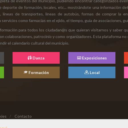
mpleta de eventos del municipio, pudiendo encontrar categorizados even
e deporte de formación, locales, etc... mostrándote una información det
ión, líneas de transportes, líneas de autobús, formas de comprar la e
 servicios como farmacias en el ejido, el tiempo, guía de asociaciones, guí
 información para todos los ciudadan@s que quieran visitarnos y saber q
con colaboraciones, patrocinio y como organizadores. Esta plataforma no 
ir el calendario cultural del municipio.
Danza
Exposiciones
Formación
Local
kies
/
Contacto