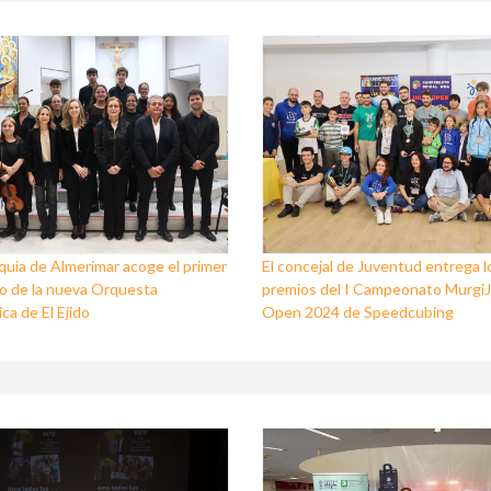
quia de Almerimar acoge el primer
El concejal de Juventud entrega l
o de la nueva Orquesta
premios del I Campeonato Murgi
ca de El Ejido
Open 2024 de Speedcubing