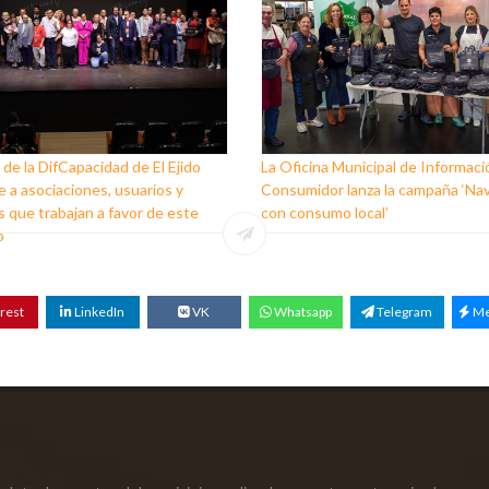
 de la DifCapacidad de El Ejido
La Oficina Municipal de Informaci
 a asociaciones, usuarios y
Consumidor lanza la campaña ‘Na
 que trabajan a favor de este
con consumo local’
o
rest
LinkedIn
VK
Whatsapp
Telegram
Me