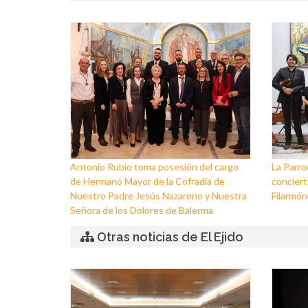
Antonio Rubio toma posesión del cargo
La Parro
de Hermano Mayor de la Cofradía de
conciert
Nuestro Padre Jesús Nazareno y Nuestra
Filarmóni
Señora de los Dolores de Balerma
Otras noticias de El Ejido