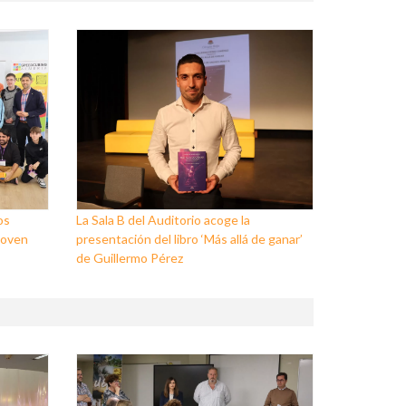
os
La Sala B del Auditorio acoge la
Joven
presentación del libro ‘Más allá de ganar’
de Guillermo Pérez