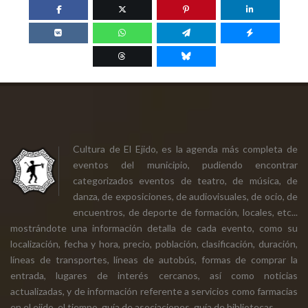
Cultura de El Ejido, es la agenda más completa de
eventos del municipio, pudiendo encontrar
categorizados eventos de teatro, de música, de
danza, de exposiciones, de audiovisuales, de ocio, de
encuentros, de deporte de formación, locales, etc...
mostrándote una información detalla de cada evento, como su
localización, fecha y hora, precio, población, clasificación, duración,
líneas de transportes, líneas de autobús, formas de comprar la
entrada, lugares de interés cercanos, así como noticias
actualizadas, y de información referente a servicios como farmacias
en el ejido, el tiempo, guía de asociaciones, guía de bibliotecas.