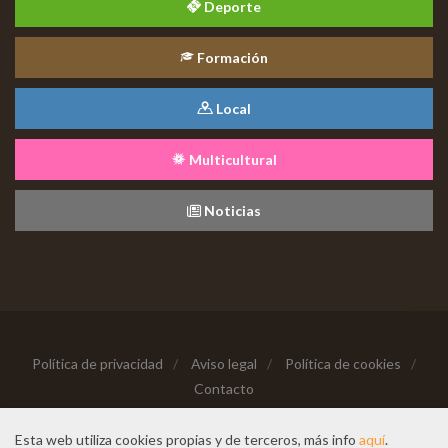
Deporte
Formación
Local
Multicultural
Noticias
Política de privacidad
/
Aviso legal
/
Política de cookies
/
Contacto
Copyright © 2026 Todos los derechos reservados
Esta web utiliza cookies propias y de terceros, más info
aquí
.