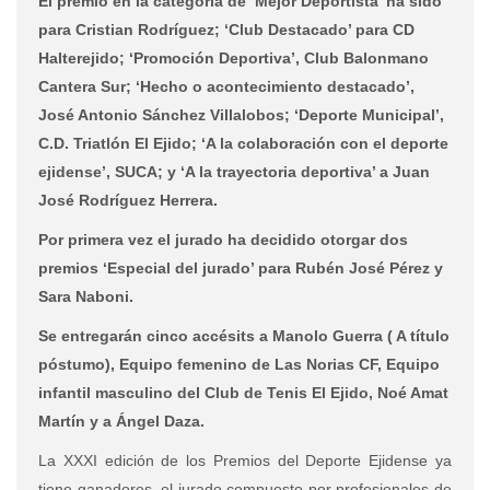
El premio en la categoría de ‘Mejor Deportista’ ha sido
para Cristian Rodríguez; ‘Club Destacado’ para CD
Halterejido; ‘Promoción Deportiva’, Club Balonmano
Cantera Sur; ‘Hecho o acontecimiento destacado’,
José Antonio Sánchez Villalobos; ‘Deporte Municipal’,
C.D. Triatlón El Ejido; ‘A la colaboración con el deporte
ejidense’, SUCA; y ‘A la trayectoria deportiva’ a Juan
José Rodríguez Herrera.
Por primera vez el jurado ha decidido otorgar dos
premios ‘Especial del jurado’ para Rubén José Pérez y
Sara Naboni.
Se entregarán cinco accésits a Manolo Guerra ( A título
póstumo), Equipo femenino de Las Norias CF, Equipo
infantil masculino del Club de Tenis El Ejido, Noé Amat
Martín y a Ángel Daza.
La XXXI edición de los Premios del Deporte Ejidense ya
tiene ganadores, el jurado compuesto por profesionales de