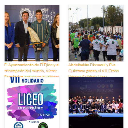
El Ayuntamiento de El Ejido y el
Abdelhakim Elissaoui y Eva
tricampeón del mundo, Víctor
Quintana ganan el VII Cross
Fernández, renuevan su alianza
Urbano Solidario Liceo
para seguir promocionando las
Mediterráneo
bondades del municipio por el
mundo