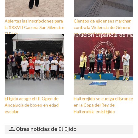
Abiertas las inscripciones para
Cientos de ejidenses marchan
la XXXVII Carrera San Silvestre
contra la Violencia de Género
El Ejido
en una mañana para la
reivindicación y la
concienciación
El Ejido acoge el III Open de
Halterejido se cuelga el Bronce
Andalucía de boxeo en edad
en la Copa del Rey de
escolar
Halterofilia en El Ejido
Otras noticias de El Ejido