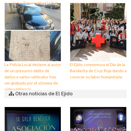
novela ‘La Primera Navidad’ de
conmemoración de la
Las Crónicas de Sant Claus
Festividad de la Virgen del
Pilar, Patrona de la Guardia
Civil
La Policía Local detiene al autor
El Ejido conmemora el Día de la
de un presunto delito de
Banderita de Cruz Roja dando a
daños a varios vehículos tras
conocer su labor humanitaria
ser grabado por el sistema de
videovigilancia
Otras noticias de El Ejido