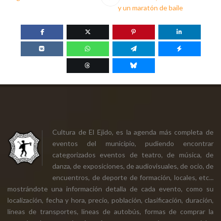
y un maratón de baile
Cultura de El Ejido, es la agenda más completa de
eventos del municipio, pudiendo encontrar
categorizados eventos de teatro, de música, de
danza, de exposiciones, de audiovisuales, de ocio, de
encuentros, de deporte de formación, locales, etc...
mostrándote una información detalla de cada evento, como su
localización, fecha y hora, precio, población, clasificación, duración,
líneas de transportes, líneas de autobús, formas de comprar la