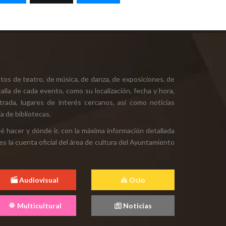
tos de teatro, de música, de danza, de exposiciones, de
alla de cada evento, como su localización, fecha y hora,
ntrada, lugares de interés cercanos, así como noticias
a de bibliotecas.
ué hacer y dónde ir, con la máxima información detallada
es la cuenta oficial del área de cultura del Ayuntamiento
Audiovisual
Ocio
Multicultural
Noticias