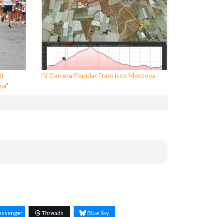
II
IV Carrera Popular Francisco Montoya
ma"
ssenger
Threads
Blue Sky