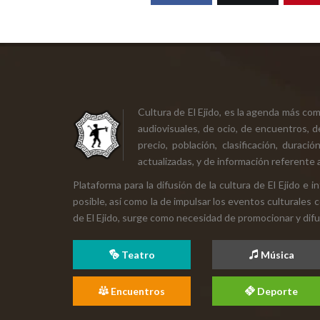
Cultura de El Ejido, es la agenda más co
audiovisuales, de ocio, de encuentros, d
precio, población, clasificación, durac
actualizadas, y de información referente a
Plataforma para la difusión de la cultura de El Ejido e
posible, así como la de impulsar los eventos culturales 
de El Ejido, surge como necesidad de promocionar y difund
Teatro
Música
Encuentros
Deporte