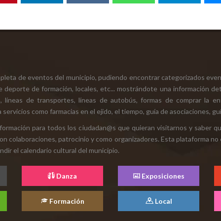
mpleta de eventos del municipio, pudiendo encontrar categorizados even
e deporte de formación, locales, etc... mostrándote una información det
ión, líneas de transportes, líneas de autobús, formas de comprar la e
 servicios como farmacias en el ejido, el tiempo, guía de asociaciones, guí
 información para todos los ciudadan@s que quieran visitarnos y saber q
con colaboraciones, patrocinio y como organizadores. Esta plataforma no 
ir el calendario cultural del municipio.
Danza
Exposiciones
Formación
Local