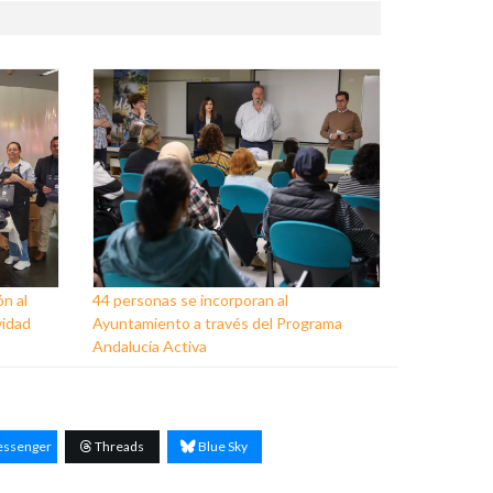
ón al
44 personas se incorporan al
vidad
Ayuntamiento a través del Programa
Andalucía Activa
ssenger
Threads
Blue Sky