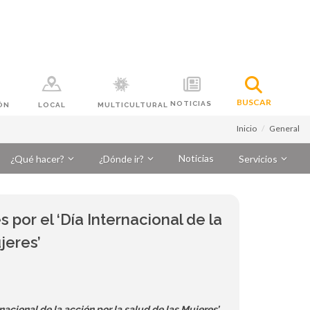
BUSCAR
NOTICIAS
ÓN
LOCAL
MULTICULTURAL
Inicio
General
Noticias
¿Qué hacer?
¿Dónde ir?
Servicios
s por el ‘Día Internacional de la
jeres’
rnacional de la acción por la salud de las Mujeres’