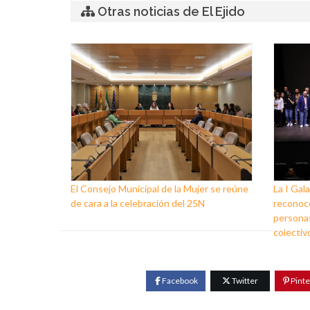
Otras noticias de El Ejido
El Consejo Municipal de la Mujer se reúne
La I Gala
de cara a la celebración del 25N
reconoce
personas
colectiv
Facebook
Twitter
Pinte