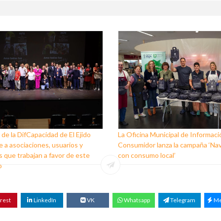
 de la DifCapacidad de El Ejido
La Oficina Municipal de Informaci
 a asociaciones, usuarios y
Consumidor lanza la campaña ‘Na
 que trabajan a favor de este
con consumo local’
o
rest
LinkedIn
VK
Whatsapp
Telegram
Me