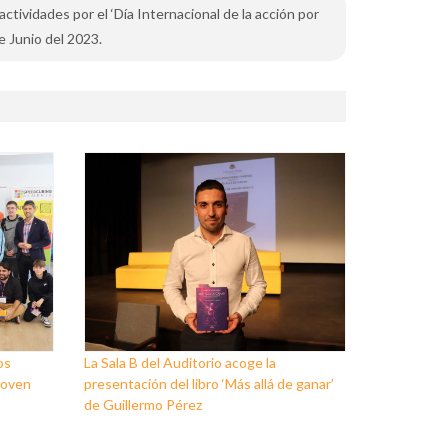
 actividades por el ‘Día Internacional de la acción por
de Junio del 2023.
os
La Sala B del Auditorio acoge la
Joven
presentación del libro ‘Más allá de ganar’
de Guillermo Pérez