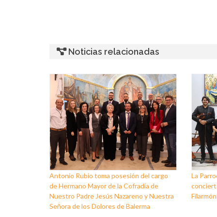
Noticias relacionadas
Antonio Rubio toma posesión del cargo
La Parro
de Hermano Mayor de la Cofradía de
conciert
Nuestro Padre Jesús Nazareno y Nuestra
Filarmóni
Señora de los Dolores de Balerma