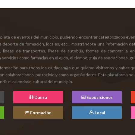
mpleta de eventos del municipio, pudiendo encontrar categorizados even
e deporte de formación, locales, etc... mostrándote una información det
ión, líneas de transportes, líneas de autobús, formas de comprar la e
 servicios como farmacias en el ejido, el tiempo, guía de asociaciones, guí
 información para todos los ciudadan@s que quieran visitarnos y saber q
con colaboraciones, patrocinio y como organizadores. Esta plataforma no 
ir el calendario cultural del municipio.
Danza
Exposiciones
Formación
Local