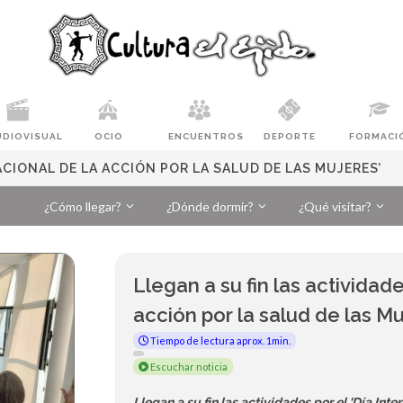
UDIOVISUAL
OCIO
ENCUENTROS
DEPORTE
FORMACI
ACIONAL DE LA ACCIÓN POR LA SALUD DE LAS MUJERES’
¿Cómo llegar?
¿Dónde dormir?
¿Qué visitar?
Llegan a su fin las actividade
acción por la salud de las Mu
Tiempo de lectura aprox. 1min.
Escuchar noticia
Llegan a su fin las actividades por el ‘Día Inte