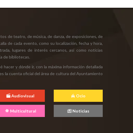
tos de teatro, de música, de danza, de exposiciones, de
alla de cada evento, como su localización, fecha y hora,
ntrada, lugares de interés cercanos, así como noticias
a de bibliotecas.
ué hacer y dónde ir, con la máxima información detallada
es la cuenta oficial del área de cultura del Ayuntamiento
Audiovisual
Ocio
Multicultural
Noticias