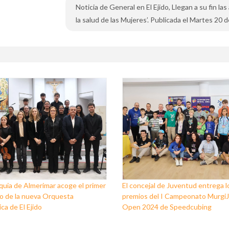
Noticia de General en El Ejido, Llegan a su fin las
la salud de las Mujeres’. Publicada el Martes 20 
quia de Almerimar acoge el primer
El concejal de Juventud entrega l
o de la nueva Orquesta
premios del I Campeonato Murgi
ca de El Ejido
Open 2024 de Speedcubing