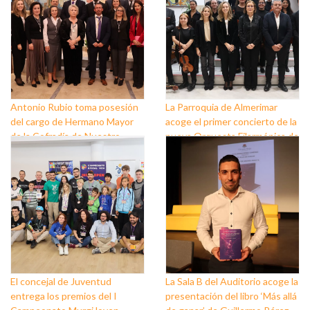
Antonio Rubio toma posesión
La Parroquia de Almerimar
del cargo de Hermano Mayor
acoge el primer concierto de la
de la Cofradía de Nuestro
nueva Orquesta Filarmónica de
Padre Jesús Nazareno y
El Ejido
Nuestra Señora de los Dolores
de Balerma
El concejal de Juventud
La Sala B del Auditorio acoge la
entrega los premios del I
presentación del libro ‘Más allá