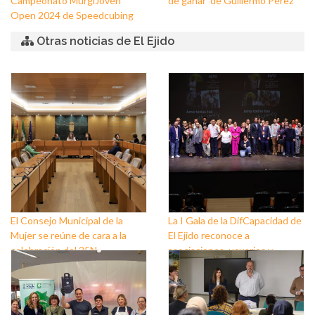
Campeonato MurgiJoven
de ganar’ de Guillermo Pérez
Open 2024 de Speedcubing
Otras noticias de El Ejido
El Consejo Municipal de la
La I Gala de la DifCapacidad de
Mujer se reúne de cara a la
El Ejido reconoce a
celebración del 25N
asociaciones, usuarios y
personas que trabajan a favor
de este colectivo