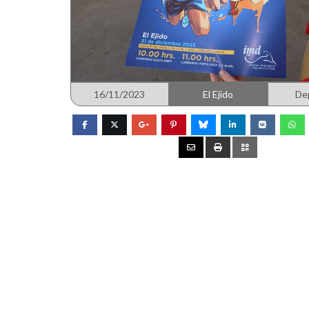
16/11/2023
El Ejido
De