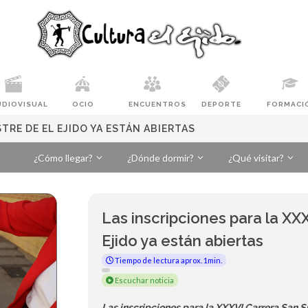
UDIOVISUAL
OCIO
ENCUENTROS
DEPORTE
FORMACI
TRE DE EL EJIDO YA ESTÁN ABIERTAS
¿Cómo llegar?
¿Dónde dormir?
¿Qué visitar?
Las inscripciones para la XXX
Ejido ya están abiertas
Tiempo de lectura aprox. 1min.
Escuchar noticia
Las inscripciones para la XXXVI Carrera San Si