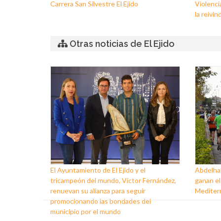
Carrera San Silvestre El Ejido
Violenci
la reivin
Otras noticias de El Ejido
El Ayuntamiento de El Ejido y el
Abdelhak
tricampeón del mundo, Víctor Fernández,
ganan el
renuevan su alianza para seguir
Mediter
promocionando las bondades del
municipio por el mundo