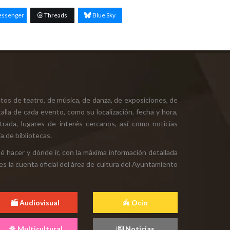
ssenger
Threads
Blue Sky
tos de teatro, de música, de danza, de exposiciones, de
alla de cada evento, como su localización, fecha y hora,
ntrada, lugares de interés cercanos, así como noticias
a de bibliotecas.
ué hacer y dónde ir, con la máxima información detallada
es la cuenta oficial del área de cultura del Ayuntamiento
Audiovisual
Ocio
Multicultural
Noticias