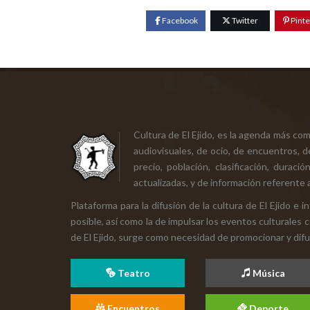
Facebook
Twitter
Pinte
Cultura de El Ejido, es la agenda más co
audiovisuales, de ocio, de encuentros, d
precio, población, clasificación, durac
actualizadas, y de información referente a
Plataforma para la difusión de la cultura de El Ejido e
posible, así como la de impulsar los eventos culturales 
de El Ejido, surge como necesidad de promocionar y difund
Teatro
Música
Encuentros
Deporte