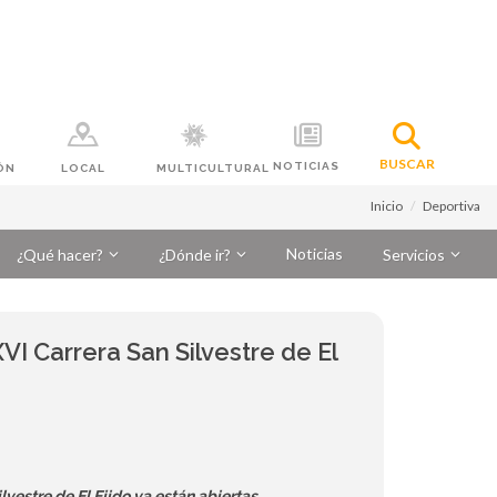
BUSCAR
NOTICIAS
ÓN
LOCAL
MULTICULTURAL
Inicio
Deportiva
Noticias
¿Qué hacer?
¿Dónde ir?
Servicios
VI Carrera San Silvestre de El
lvestre de El Ejido ya están abiertas