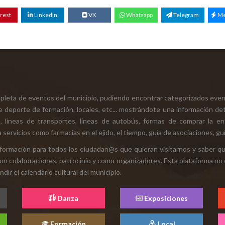
rest
LinkedIn
VK
Whatsapp
Telegram
Me
mpleta de eventos del municipio, pudiendo encontrar categorizados even
e deporte de formación, locales, etc... mostrándote una información det
ión, líneas de transportes, líneas de autobús, formas de comprar la e
 servicios como farmacias en el ejido, el tiempo, guía de asociaciones, guí
 información para todos los ciudadan@s que quieran visitarnos y saber q
con colaboraciones, patrocinio y como organizadores. Esta plataforma no 
ir el calendario cultural del municipio.
Danza
Exposiciones
Formación
Local