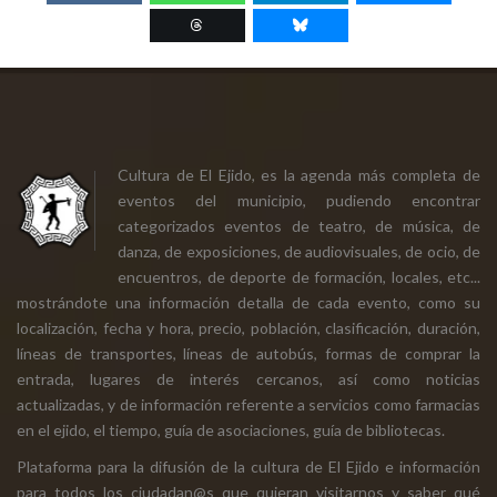
Cultura de El Ejido, es la agenda más completa de
eventos del municipio, pudiendo encontrar
categorizados eventos de teatro, de música, de
danza, de exposiciones, de audiovisuales, de ocio, de
encuentros, de deporte de formación, locales, etc...
mostrándote una información detalla de cada evento, como su
localización, fecha y hora, precio, población, clasificación, duración,
líneas de transportes, líneas de autobús, formas de comprar la
entrada, lugares de interés cercanos, así como noticias
actualizadas, y de información referente a servicios como farmacias
en el ejido, el tiempo, guía de asociaciones, guía de bibliotecas.
Plataforma para la difusión de la cultura de El Ejido e información
para todos los ciudadan@s que quieran visitarnos y saber qué