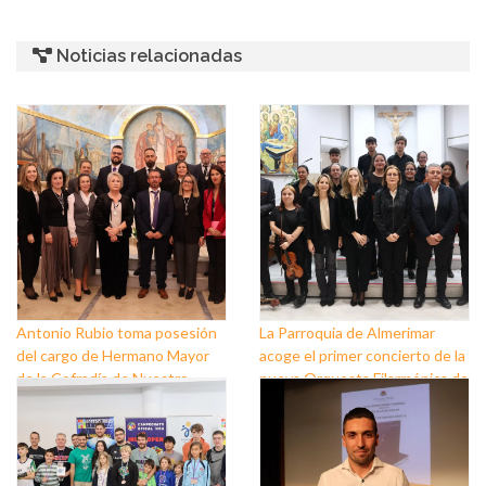
Noticias relacionadas
Antonio Rubio toma posesión
La Parroquia de Almerimar
del cargo de Hermano Mayor
acoge el primer concierto de la
de la Cofradía de Nuestro
nueva Orquesta Filarmónica de
Padre Jesús Nazareno y
El Ejido
Nuestra Señora de los Dolores
de Balerma