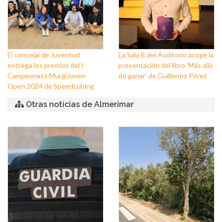
El concejal de Juventud
La Sala B del Auditorio acoge la
entrega los premios del I
presentación del libro ‘Más allá
Campeonato MurgiJoven
de ganar’ de Guillermo Pérez
Open 2024 de Speedcubing
Otras noticias de Almerimar