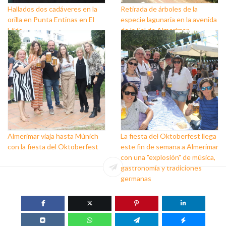
Hallados dos cadáveres en la
Retirada de árboles de la
orilla en Punta Entinas en El
especie lagunaria en la avenida
Ejido
de la Sal de Almerimar
Almerimar viaja hasta Múnich
La fiesta del Oktoberfest llega
con la fiesta del Oktoberfest
este fin de semana a Almerimar
con una "explosión" de música,
gastronomía y tradiciones
germanas