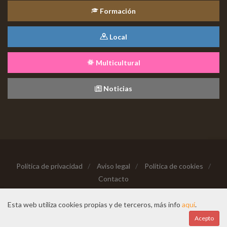
Formación
Local
Multicultural
Noticias
Política de privacidad
/
Aviso legal
/
Política de cookies
/
Contacto
Copyright © 2026 Todos los derechos reservados
Esta web utiliza cookies propias y de terceros, más info
aquí
.
Hecho con cariño desde
Acepto