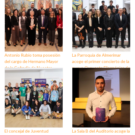
Antonio Rubio toma posesión
La Parroquia de Almerimar
del cargo de Hermano Mayor
acoge el primer concierto de la
de la Cofradía de Nuestro
nueva Orquesta Filarmónica de
Padre Jesús Nazareno y
El Ejido
Nuestra Señora de los Dolores
de Balerma
El concejal de Juventud
La Sala B del Auditorio acoge la