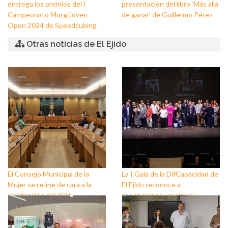
entrega los premios del I
presentación del libro ‘Más allá
Campeonato MurgiJoven
de ganar’ de Guillermo Pérez
Open 2024 de Speedcubing
Otras noticias de El Ejido
El Consejo Municipal de la
La I Gala de la DifCapacidad de
Mujer se reúne de cara a la
El Ejido reconoce a
celebración del 25N
asociaciones, usuarios y
personas que trabajan a favor
de este colectivo