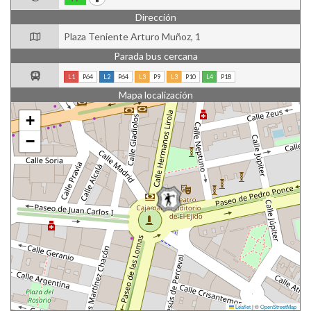
Dirección
Plaza Teniente Arturo Muñoz, 1
Parada bus cercana
L1
P64
L2
P64
L3
P9
L3
P10
L4
P18
Mapa localización
+
−
Leaflet
|
©
OpenStreetMap