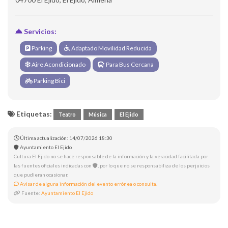
Servicios:
Parking
Adaptado Movilidad Reducida
Aire Acondicionado
Para Bus Cercana
Parking Bici
Etiquetas:
Teatro
Música
El Ejido
Última actualización: 14/07/2026 18:30
Ayuntamiento El Ejido
Cultura El Ejido no se hace responsable de la información y la veracidad facilitada por
las fuentes oficiales indicadas con
, por lo que no se responsabiliza de los perjuicios
que pudieran ocasionar.
Avisar de alguna información del evento errónea o consulta.
Fuente:
Ayuntamiento El Ejido