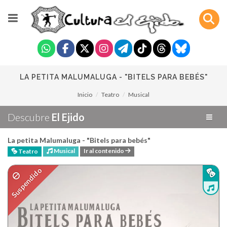
LA PETITA MALUMALUGA - "BITELS PARA BEBÉS"
Inicio
Teatro
Musical
Descubre
El Ejido
La petita Malumaluga - "Bitels para bebés"
Musical
Ir al contenido
Teatro
Suspendido