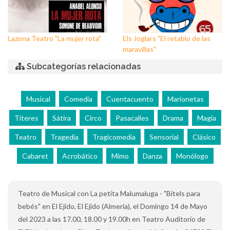
Lazona Teatro "La mujer rota"
Els Joglars "El retablo de las
maravillas"
Subcategorías relacionadas
Musical
Comedia
Cuentacuento
Marionetas
Títeres
Sátira
Circo
Pasacalles
Drama
Magia
Teatro
Tragedia
Tragicomedia
Sensorial
Clásico
Cabaret
Acrobático
Mimo
Danza
Monólogo
Teatro de Musical con La petita Malumaluga - "Bitels para
bebés" en El Ejido, El Ejido (Almería), el Domingo 14 de Mayo
del 2023 a las 17.00, 18.00 y 19.00h en Teatro Auditorio de