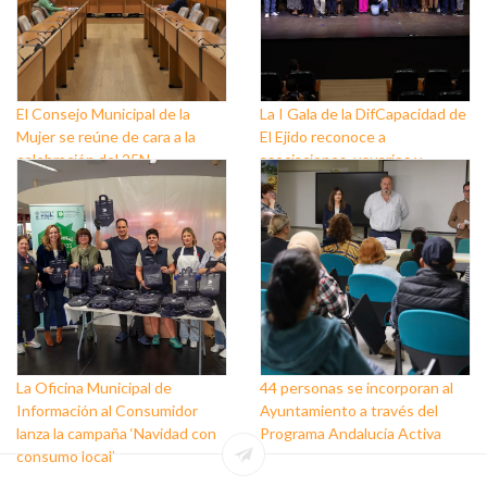
El Consejo Municipal de la
La I Gala de la DifCapacidad de
Mujer se reúne de cara a la
El Ejido reconoce a
celebración del 25N
asociaciones, usuarios y
personas que trabajan a favor
de este colectivo
La Oficina Municipal de
44 personas se incorporan al
Información al Consumidor
Ayuntamiento a través del
lanza la campaña ‘Navidad con
Programa Andalucía Activa
consumo local’