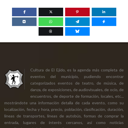
Cultura de El Ejido, es la agenda más completa de
eventos del municipio, pudiendo encontrar
categorizados eventos de teatro, de música, de
danza, de exposiciones, de audiovisuales, de ocio, de
encuentros, de deporte de formación, locales, etc...
mostrándote una información detalla de cada evento, como su
localización, fecha y hora, precio, población, clasificación, duración,
líneas de transportes, líneas de autobús, formas de comprar la
entrada, lugares de interés cercanos, así como noticias