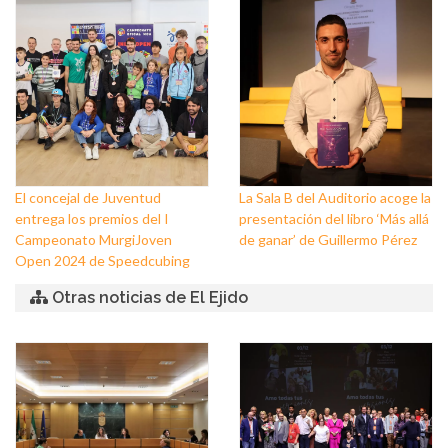
Padre Jesús Nazareno y
El Ejido
Nuestra Señora de los Dolores
de Balerma
El concejal de Juventud
La Sala B del Auditorio acoge la
entrega los premios del I
presentación del libro ‘Más allá
Campeonato MurgiJoven
de ganar’ de Guillermo Pérez
Open 2024 de Speedcubing
Otras noticias de El Ejido